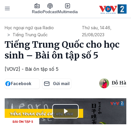
Nhảy đến nội dung
Podcast
Radio
Multimedia
Main navigation
Học ngoại ngữ qua Radio
Thứ sáu, 14:46,
Tiếng Trung Quốc
25/08/2023
Tiếng Trung Quốc cho học
sinh – Bài ôn tập số 5
[VOV2] - Bài ôn tập số 5
Đỗ Hà
Facebook
Gửi mail
Play