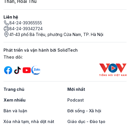
Thân, Hoài Thu
Liên hệ
84-24-39365555
84-24-39342724
41-43 phố Bà Triệu, phường Cửa Nam, TP. Hà Nội
Phát triển và vận hành bởi SolidTech
Mạng xã hội
Theo dõi:
Trang chủ
Mới nhất
Xem nhiều
Podcast
Bàn và luận
Đời sống - Xã hội
Xóa nhà tạm, nhà dột nát
Giáo dục - Đào tạo