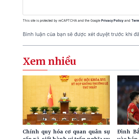
This site is protected by reCAPTCHA and the Google
Privacy Policy
and
Term
Bình luận của bạn sẽ được xét duyệt trước khi đ
Xem nhiều
Chính quy hóa cơ quan quân sự
Đình Bắ
cấp xã, siết hành vi trốn nghĩa vụ
vào bán 