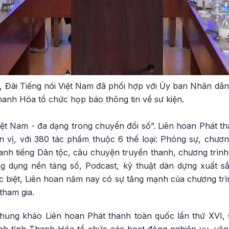
i, Đài Tiếng nói Việt Nam đã phối hợp với Ủy ban Nhân dâ
anh Hóa tổ chức họp báo thông tin về sư kiện.
ệt Nam - đa dạng trong chuyển đổi số”. Liên hoan Phát th
n vị, với 380 tác phẩm thuộc 6 thể loại: Phóng sự, chươ
anh tiếng Dân tộc, câu chuyện truyền thanh, chương trình 
g dụng nền tảng số, Podcast, kỹ thuật dàn dựng xuất s
c biệt, Liên hoan năm nay có sự tăng mạnh của chương trìn
 tham gia.
ung khảo Liên hoan Phát thanh toàn quốc lần thứ XVI, Đ