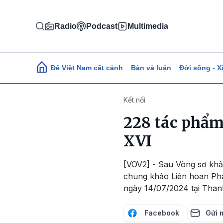
Nhảy đến nội dung
Radio
Podcast
Multimedia
Main navigation
Để Việt Nam cất cánh
Bàn và luận
Đời sống - X
Kết nối
228 tác phẩm
XVI
[VOV2] - Sau Vòng sơ khả
chung khảo Liên hoan Phá
ngày 14/07/2024 tại Than
Facebook
Gửi 