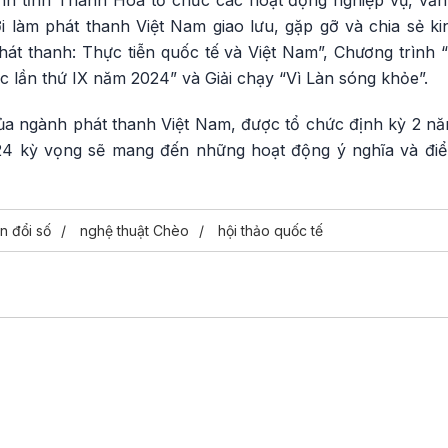
nh tỉnh Thanh Hóa tổ chức các hoạt động nghiệp vụ, văn h
 làm phát thanh Việt Nam giao lưu, gặp gỡ và chia sẻ ki
hát thanh: Thực tiễn quốc tế và Việt Nam”, Chương trình 
 lần thứ IX năm 2024” và Giải chạy “Vì Làn sóng khỏe”.
ủa ngành phát thanh Việt Nam, được tổ chức định kỳ 2 nă
4 kỳ vọng sẽ mang đến những hoạt động ý nghĩa và đi
n đổi số
nghệ thuật Chèo
hội thảo quốc tế