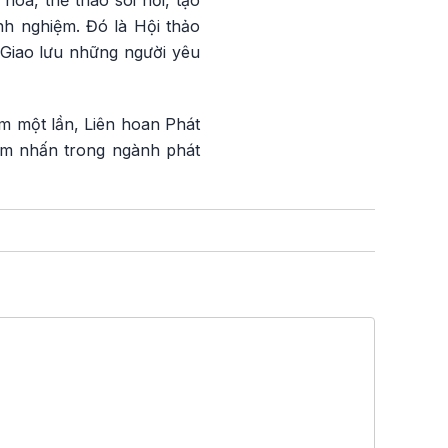
óa, thể thao sôi nổi, tạo
nh nghiệm. Đó là Hội thảo
“Giao lưu những người yêu
m một lần, Liên hoan Phát
ểm nhấn trong ngành phát