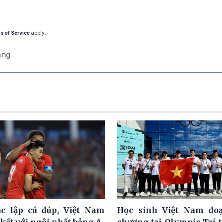
s of Service
apply.
ăng
c lập cú đúp, Việt Nam
Học sinh Việt Nam đoạ
kết với ngôi nhất bảng A
chương tại Olympic Trí 