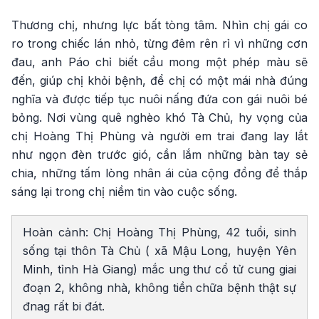
Thương chị, nhưng lực bất tòng tâm. Nhìn chị gái co
ro trong chiếc lán nhỏ, từng đêm rên rỉ vì những cơn
đau, anh Páo chỉ biết cầu mong một phép màu sẽ
đến, giúp chị khỏi bệnh, để chị có một mái nhà đúng
nghĩa và được tiếp tục nuôi nấng đứa con gái nuôi bé
bỏng. Nơi vùng quê nghèo khó Tà Chủ, hy vọng của
chị Hoàng Thị Phùng và người em trai đang lay lắt
như ngọn đèn trước gió, cần lắm những bàn tay sẻ
chia, những tấm lòng nhân ái của cộng đồng để thắp
sáng lại trong chị niềm tin vào cuộc sống.
Hoàn cảnh: Chị Hoàng Thị Phùng, 42 tuổi, sinh
sống tại thôn Tà Chủ ( xã Mậu Long, huyện Yên
Minh, tỉnh Hà Giang) mắc ung thư cổ tử cung giai
đoạn 2, không nhà, không tiền chữa bệnh thật sự
đnag rất bi đát.