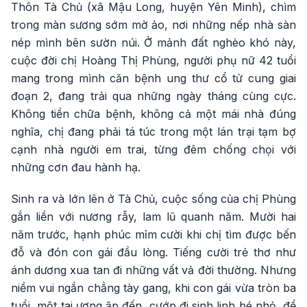
Thôn Tà Chủ (xã Mậu Long, huyện Yên Minh), chìm
trong màn sương sớm mờ ảo, nơi những nếp nhà sàn
nép mình bên sườn núi. Ở mảnh đất nghèo khó này,
cuộc đời chị Hoàng Thị Phùng, người phụ nữ 42 tuổi
mang trong mình căn bệnh ung thư cổ tử cung giai
đoạn 2, đang trải qua những ngày tháng cùng cực.
Không tiền chữa bệnh, không cả một mái nhà đúng
nghĩa, chị đang phải tá túc trong một lán trại tạm bợ
cạnh nhà người em trai, từng đêm chống chọi với
những cơn đau hành hạ.
Sinh ra và lớn lên ở Tà Chủ, cuộc sống của chị Phùng
gắn liền với nương rẫy, lam lũ quanh năm. Mười hai
năm trước, hạnh phúc mỉm cười khi chị tìm được bến
đỗ và đón con gái đầu lòng. Tiếng cười trẻ thơ như
ánh dương xua tan đi những vất vả đời thường. Nhưng
niềm vui ngắn chẳng tày gang, khi con gái vừa tròn ba
tuổi, một tai ương ập đến, cướp đi sinh linh bé nhỏ, để