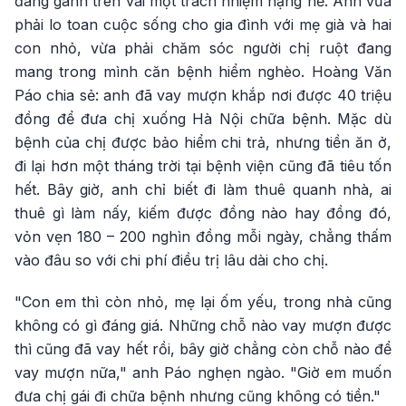
đang gánh trên vai một trách nhiệm nặng nề. Anh vừa
phải lo toan cuộc sống cho gia đình với mẹ già và hai
con nhỏ, vừa phải chăm sóc người chị ruột đang
mang trong mình căn bệnh hiểm nghèo. Hoàng Văn
Páo chia sẻ: anh đã vay mượn khắp nơi được 40 triệu
đồng để đưa chị xuống Hà Nội chữa bệnh. Mặc dù
bệnh của chị được bảo hiểm chi trả, nhưng tiền ăn ở,
đi lại hơn một tháng trời tại bệnh viện cũng đã tiêu tốn
hết. Bây giờ, anh chỉ biết đi làm thuê quanh nhà, ai
thuê gì làm nấy, kiếm được đồng nào hay đồng đó,
vỏn vẹn 180 – 200 nghìn đồng mỗi ngày, chẳng thấm
vào đâu so với chi phí điều trị lâu dài cho chị.
"Con em thì còn nhỏ, mẹ lại ốm yếu, trong nhà cũng
không có gì đáng giá. Những chỗ nào vay mượn được
thì cũng đã vay hết rồi, bây giờ chẳng còn chỗ nào để
vay mượn nữa," anh Páo nghẹn ngào. "Giờ em muốn
đưa chị gái đi chữa bệnh nhưng cũng không có tiền."