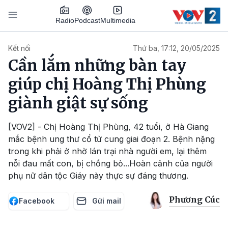
Nhảy đến nội dung
Podcast
Radio
Multimedia
Main navigation
Kết nối
Thứ ba, 17:12, 20/05/2025
Cần lắm những bàn tay
giúp chị Hoàng Thị Phùng
giành giật sự sống
[VOV2] - Chị Hoàng Thị Phùng, 42 tuổi, ở Hà Giang
mắc bệnh ung thư cổ tử cung giai đoạn 2. Bệnh nặng
trong khi phải ở nhờ lán trại nhà người em, lại thêm
nỗi đau mất con, bị chồng bỏ...Hoàn cảnh của người
phụ nữ dân tộc Giáy này thực sự đáng thương.
Phương Cúc
Facebook
Gửi mail