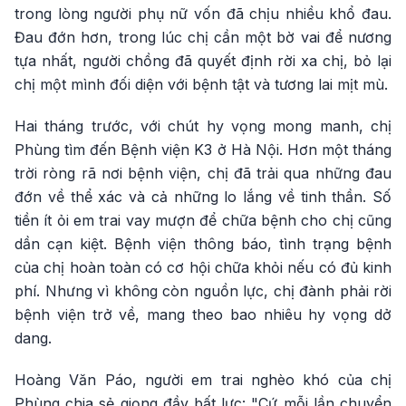
trong lòng người phụ nữ vốn đã chịu nhiều khổ đau.
Đau đớn hơn, trong lúc chị cần một bờ vai để nương
tựa nhất, người chồng đã quyết định rời xa chị, bỏ lại
chị một mình đối diện với bệnh tật và tương lai mịt mù.
Hai tháng trước, với chút hy vọng mong manh, chị
Phùng tìm đến Bệnh viện K3 ở Hà Nội. Hơn một tháng
trời ròng rã nơi bệnh viện, chị đã trải qua những đau
đớn về thể xác và cả những lo lắng về tinh thần. Số
tiền ít ỏi em trai vay mượn để chữa bệnh cho chị cũng
dần cạn kiệt. Bệnh viện thông báo, tình trạng bệnh
của chị hoàn toàn có cơ hội chữa khỏi nếu có đủ kinh
phí. Nhưng vì không còn nguồn lực, chị đành phải rời
bệnh viện trở về, mang theo bao nhiêu hy vọng dở
dang.
Hoàng Văn Páo, người em trai nghèo khó của chị
Phùng chia sẻ giọng đầy bất lực: "Cứ mỗi lần chuyển