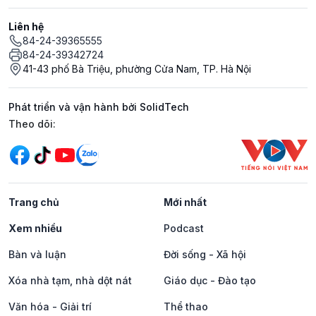
Liên hệ
84-24-39365555
84-24-39342724
41-43 phố Bà Triệu, phường Cửa Nam, TP. Hà Nội
Phát triển và vận hành bởi SolidTech
Mạng xã hội
Theo dõi:
Trang chủ
Mới nhất
Xem nhiều
Podcast
Bàn và luận
Đời sống - Xã hội
Xóa nhà tạm, nhà dột nát
Giáo dục - Đào tạo
Văn hóa - Giải trí
Thể thao