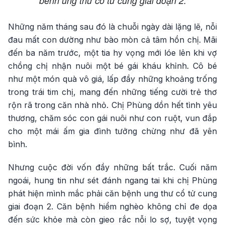
bênh ung thư cổ tử cung giai đoạn 2.
Những năm tháng sau đó là chuỗi ngày dài lặng lẽ, nỗi
đau mất con dường như bào mòn cả tâm hồn chị. Mãi
đến ba năm trước, một tia hy vọng mới lóe lên khi vợ
chồng chị nhận nuôi một bé gái kháu khỉnh. Cô bé
như một món quà vô giá, lấp đầy những khoảng trống
trong trái tim chị, mang đến những tiếng cười trẻ thơ
rộn rã trong căn nhà nhỏ. Chị Phùng dồn hết tình yêu
thương, chăm sóc con gái nuôi như con ruột, vun đắp
cho một mái ấm gia đình tưởng chừng như đã yên
bình.
Nhưng cuộc đời vốn đầy những bất trắc. Cuối năm
ngoái, hung tin như sét đánh ngang tai khi chị Phùng
phát hiện mình mắc phải căn bệnh ung thư cổ tử cung
giai đoạn 2. Căn bệnh hiểm nghèo không chỉ đe dọa
đến sức khỏe mà còn gieo rắc nỗi lo sợ, tuyệt vọng