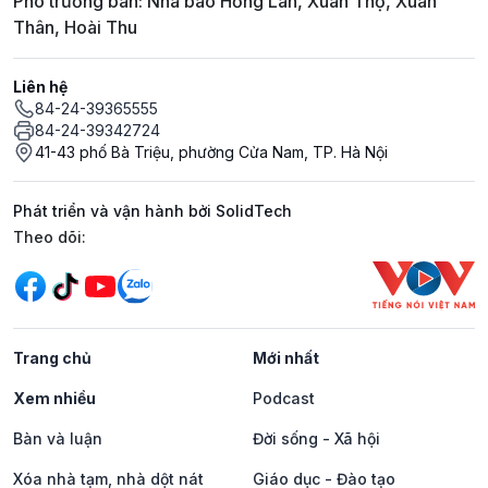
Phó trưởng ban: Nhà báo Hồng Lan, Xuân Thọ, Xuân
Thân, Hoài Thu
Liên hệ
84-24-39365555
84-24-39342724
41-43 phố Bà Triệu, phường Cửa Nam, TP. Hà Nội
Phát triển và vận hành bởi SolidTech
Mạng xã hội
Theo dõi:
Trang chủ
Mới nhất
Xem nhiều
Podcast
Bàn và luận
Đời sống - Xã hội
Xóa nhà tạm, nhà dột nát
Giáo dục - Đào tạo