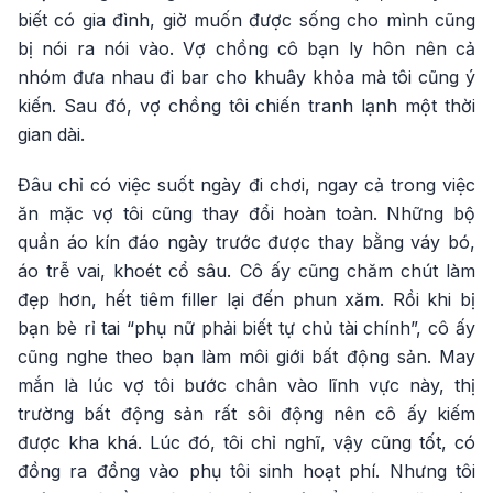
biết có gia đình, giờ muốn được sống cho mình cũng
bị nói ra nói vào. Vợ chồng cô bạn ly hôn nên cả
nhóm đưa nhau đi bar cho khuây khỏa mà tôi cũng ý
kiến. Sau đó, vợ chồng tôi chiến tranh lạnh một thời
gian dài.
Đâu chỉ có việc suốt ngày đi chơi, ngay cả trong việc
ăn mặc vợ tôi cũng thay đổi hoàn toàn. Những bộ
quần áo kín đáo ngày trước được thay bằng váy bó,
áo trễ vai, khoét cổ sâu. Cô ấy cũng chăm chút làm
đẹp hơn, hết tiêm filler lại đến phun xăm. Rồi khi bị
bạn bè rỉ tai “phụ nữ phải biết tự chủ tài chính”, cô ấy
cũng nghe theo bạn làm môi giới bất động sản. May
mắn là lúc vợ tôi bước chân vào lĩnh vực này, thị
trường bất động sản rất sôi động nên cô ấy kiếm
được kha khá. Lúc đó, tôi chỉ nghĩ, vậy cũng tốt, có
đồng ra đồng vào phụ tôi sinh hoạt phí. Nhưng tôi