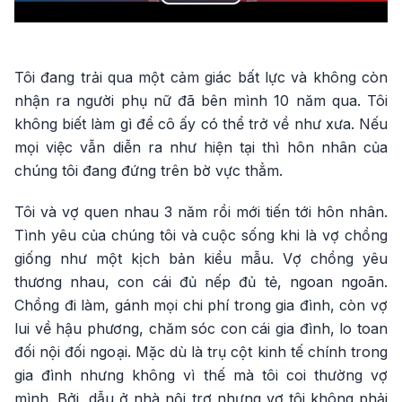
Play
Video
Tôi đang trải qua một cảm giác bất lực và không còn
nhận ra người phụ nữ đã bên mình 10 năm qua. Tôi
không biết làm gì để cô ấy có thể trở về như xưa. Nếu
mọi việc vẫn diễn ra như hiện tại thì hôn nhân của
chúng tôi đang đứng trên bờ vực thẳm.
Tôi và vợ quen nhau 3 năm rồi mới tiến tới hôn nhân.
Tình yêu của chúng tôi và cuộc sống khi là vợ chồng
giống như một kịch bản kiểu mẫu. Vợ chồng yêu
thương nhau, con cái đủ nếp đủ tẻ, ngoan ngoãn.
Chồng đi làm, gánh mọi chi phí trong gia đình, còn vợ
lui về hậu phương, chăm sóc con cái gia đình, lo toan
đối nội đối ngoại. Mặc dù là trụ cột kinh tế chính trong
gia đình nhưng không vì thế mà tôi coi thường vợ
mình. Bởi, dẫu ở nhà nội trợ nhưng vợ tôi không phải