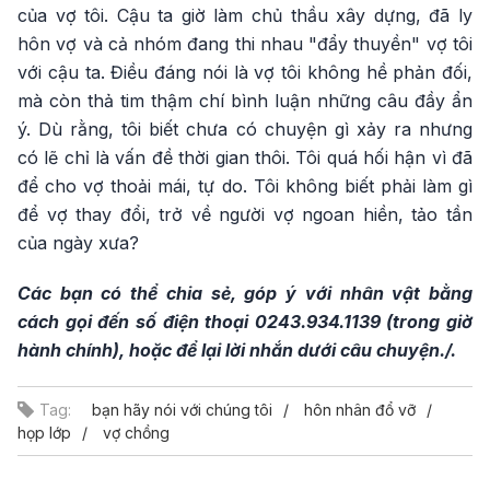
của vợ tôi. Cậu ta giờ làm chủ thầu xây dựng, đã ly
hôn vợ và cả nhóm đang thi nhau "đẩy thuyền" vợ tôi
với cậu ta. Điều đáng nói là vợ tôi không hề phản đối,
mà còn thả tim thậm chí bình luận những câu đầy ẩn
ý. Dù rằng, tôi biết chưa có chuyện gì xảy ra nhưng
có lẽ chỉ là vấn đề thời gian thôi. Tôi quá hối hận vì đã
để cho vợ thoải mái, tự do. Tôi không biết phải làm gì
để vợ thay đổi, trở về người vợ ngoan hiền, tảo tần
của ngày xưa?
Các bạn có thể chia sẻ, góp ý với nhân vật bằng
cách gọi đến số điện thoại 0243.934.1139 (trong giờ
hành chính), hoặc để lại lời nhắn dưới câu chuyện./.
Tag:
bạn hãy nói với chúng tôi
hôn nhân đổ vỡ
họp lớp
vợ chồng