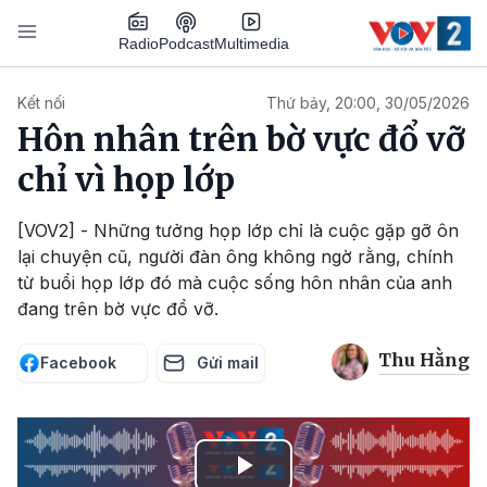
Nhảy đến nội dung
Podcast
Radio
Multimedia
Main navigation
Kết nối
Thứ bảy, 20:00, 30/05/2026
Hôn nhân trên bờ vực đổ vỡ
chỉ vì họp lớp
[VOV2] - Những tưởng họp lớp chỉ là cuộc gặp gỡ ôn
lại chuyện cũ, người đàn ông không ngờ rằng, chính
từ buổi họp lớp đó mà cuộc sống hôn nhân của anh
đang trên bờ vực đổ vỡ.
Thu Hằng
Facebook
Gửi mail