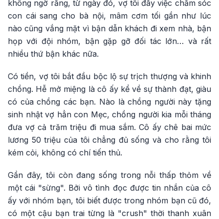
không ngờ rằng, từ ngày đó, vợ tôi đẩy việc chăm sóc
con cái sang cho bà nội, mâm cơm tối gần như lúc
nào cũng vắng mặt vì bận dẫn khách đi xem nhà, bận
họp với đội nhóm, bận gặp gỡ đối tác lớn… và rất
nhiều thứ bận khác nữa.
Có tiền, vợ tôi bắt đầu bộc lộ sự trịch thượng và khinh
chồng. Hễ mở miệng là cô ấy kể về sự thành đạt, giàu
có của chồng các bạn. Nào là chồng người này tặng
sinh nhật vợ hẳn con Mẹc, chồng người kia mỗi tháng
đưa vợ cả trăm triệu đi mua sắm. Cô ấy chê bai mức
lương 50 triệu của tôi chẳng đủ sống và cho rằng tôi
kém cỏi, không có chí tiến thủ.
Gần đây, tôi còn đang sống trong nỗi thấp thỏm về
một cái "sừng". Bởi vô tình đọc được tin nhắn của cô
ấy với nhóm bạn, tôi biết được trong nhóm bạn cũ đó,
có một cậu bạn trai từng là "crush" thời thanh xuân