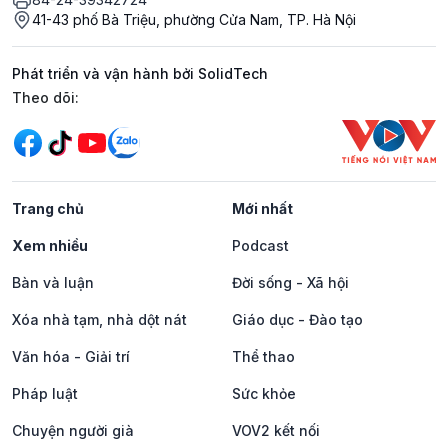
41-43 phố Bà Triệu, phường Cửa Nam, TP. Hà Nội
Phát triển và vận hành bởi SolidTech
Mạng xã hội
Theo dõi:
Trang chủ
Mới nhất
Xem nhiều
Podcast
Bàn và luận
Đời sống - Xã hội
Xóa nhà tạm, nhà dột nát
Giáo dục - Đào tạo
Văn hóa - Giải trí
Thể thao
Pháp luật
Sức khỏe
Chuyện người già
VOV2 kết nối