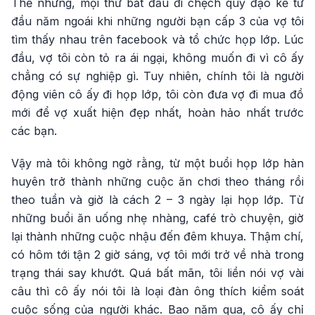
Thế nhưng, mọi thứ bắt đầu đi chệch quỹ đạo kể từ
đầu năm ngoái khi những người bạn cấp 3 của vợ tôi
tìm thấy nhau trên facebook và tổ chức họp lớp. Lúc
đầu, vợ tôi còn tỏ ra ái ngại, không muốn đi vì cô ấy
chẳng có sự nghiệp gì. Tuy nhiên, chính tôi là người
động viên cô ấy đi họp lớp, tôi còn đưa vợ đi mua đồ
mới để vợ xuất hiện đẹp nhất, hoàn hảo nhất trước
các bạn.
Vậy mà tôi không ngờ rằng, từ một buổi họp lớp hàn
huyên trở thành những cuộc ăn chơi theo tháng rồi
theo tuần và giờ là cách 2 – 3 ngày lại họp lớp. Từ
những buổi ăn uống nhẹ nhàng, café trò chuyện, giờ
lại thành những cuộc nhậu đến đêm khuya. Thậm chí,
có hôm tới tận 2 giờ sáng, vợ tôi mới trở về nhà trong
trạng thái say khướt. Quá bất mãn, tôi liền nói vợ vài
câu thì cô ấy nói tôi là loại đàn ông thích kiểm soát
cuộc sống của người khác. Bao năm qua, cô ấy chỉ