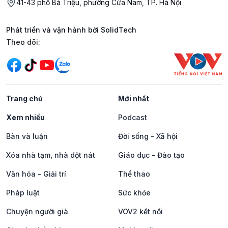
41-43 phố Bà Triệu, phường Cửa Nam, TP. Hà Nội
Phát triển và vận hành bởi SolidTech
Mạng xã hội
Theo dõi:
Trang chủ
Mới nhất
Xem nhiều
Podcast
Bàn và luận
Đời sống - Xã hội
Xóa nhà tạm, nhà dột nát
Giáo dục - Đào tạo
Văn hóa - Giải trí
Thể thao
Pháp luật
Sức khỏe
Chuyện người già
VOV2 kết nối