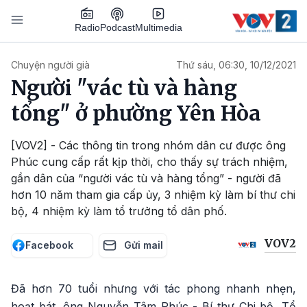
Nhảy đến nội dung
Podcast
Radio
Multimedia
Main navigation
Chuyện người già
Thứ sáu, 06:30, 10/12/2021
Người "vác tù và hàng
tổng" ở phường Yên Hòa
[VOV2] - Các thông tin trong nhóm dân cư được ông
Phúc cung cấp rất kịp thời, cho thấy sự trách nhiệm,
gần dân của “người vác tù và hàng tổng” - người đã
hơn 10 năm tham gia cấp ủy, 3 nhiệm kỳ làm bí thư chi
bộ, 4 nhiệm kỳ làm tổ trưởng tổ dân phố.
VOV2
Facebook
Gửi mail
Đã hơn 70 tuổi nhưng với tác phong nhanh nhẹn,
hoạt bát, ông Nguyễn Tâm Phúc - Bí thư Chi bộ, Tổ