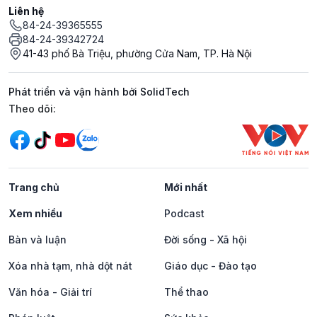
Liên hệ
84-24-39365555
84-24-39342724
41-43 phố Bà Triệu, phường Cửa Nam, TP. Hà Nội
Phát triển và vận hành bởi SolidTech
Mạng xã hội
Theo dõi:
Trang chủ
Mới nhất
Xem nhiều
Podcast
Bàn và luận
Đời sống - Xã hội
Xóa nhà tạm, nhà dột nát
Giáo dục - Đào tạo
Văn hóa - Giải trí
Thể thao