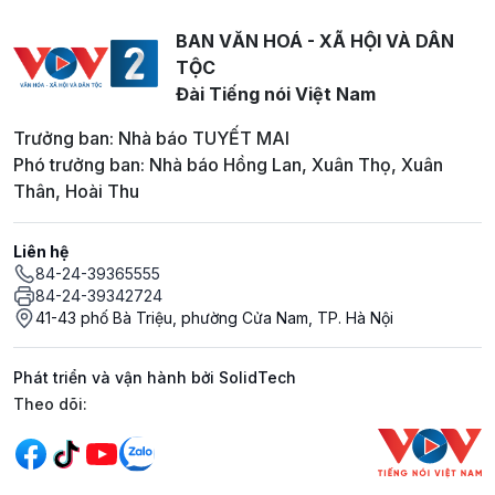
BAN VĂN HOÁ - XÃ HỘI VÀ DÂN
TỘC
Đài Tiếng nói Việt Nam
Trưởng ban: Nhà báo TUYẾT MAI
Phó trưởng ban: Nhà báo Hồng Lan, Xuân Thọ, Xuân
Thân, Hoài Thu
Liên hệ
84-24-39365555
84-24-39342724
41-43 phố Bà Triệu, phường Cửa Nam, TP. Hà Nội
Phát triển và vận hành bởi SolidTech
Mạng xã hội
Theo dõi: