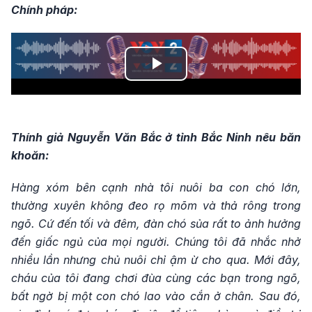
Chính pháp:
Play
Video
Thính giả Nguyễn Văn Bắc ở tỉnh Bắc Ninh nêu băn
khoăn:
Hàng xóm bên cạnh nhà tôi nuôi ba con chó lớn,
thường xuyên không đeo rọ mõm và thả rông trong
ngõ. Cứ đến tối và đêm, đàn chó sủa rất to ảnh hưởng
đến giấc ngủ của mọi người. Chúng tôi đã nhắc nhở
nhiều lần nhưng chủ nuôi chỉ ậm ừ cho qua. Mới đây,
cháu của tôi đang chơi đùa cùng các bạn trong ngõ,
bất ngờ bị một con chó lao vào cắn ở chân. Sau đó,