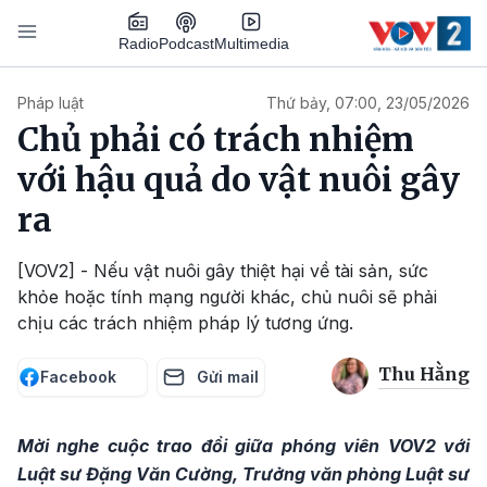
Nhảy đến nội dung
Podcast
Radio
Multimedia
Main navigation
Pháp luật
Thứ bảy, 07:00, 23/05/2026
Chủ phải có trách nhiệm
với hậu quả do vật nuôi gây
ra
[VOV2] - Nếu vật nuôi gây thiệt hại về tài sản, sức
khỏe hoặc tính mạng người khác, chủ nuôi sẽ phải
chịu các trách nhiệm pháp lý tương ứng.
Thu Hằng
Facebook
Gửi mail
Mời nghe cuộc trao đổi giữa phóng viên VOV2 với
Luật sư Đặng Văn Cường, Trưởng văn phòng Luật sư