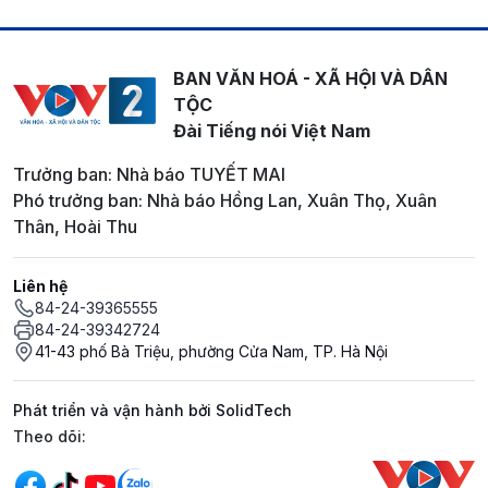
BAN VĂN HOÁ - XÃ HỘI VÀ DÂN
TỘC
Đài Tiếng nói Việt Nam
Trưởng ban: Nhà báo TUYẾT MAI
Phó trưởng ban: Nhà báo Hồng Lan, Xuân Thọ, Xuân
Thân, Hoài Thu
Liên hệ
84-24-39365555
84-24-39342724
41-43 phố Bà Triệu, phường Cửa Nam, TP. Hà Nội
Phát triển và vận hành bởi SolidTech
Mạng xã hội
Theo dõi: