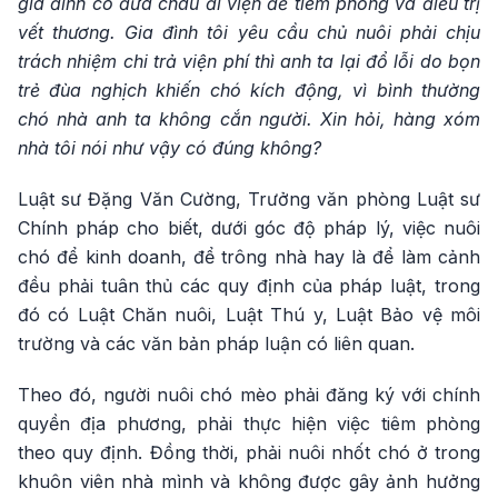
gia đình có đưa cháu đi viện để tiêm phòng và điều trị
vết thương. Gia đình tôi yêu cầu chủ nuôi phải chịu
trách nhiệm chi trả viện phí thì anh ta lại đổ lỗi do bọn
trẻ đùa nghịch khiến chó kích động, vì bình thường
chó nhà anh ta không cắn người. Xin hỏi, hàng xóm
nhà tôi nói như vậy có đúng không?
Luật sư Đặng Văn Cường, Trưởng văn phòng Luật sư
Chính pháp cho biết, dưới góc độ pháp lý, việc nuôi
chó để kinh doanh, để trông nhà hay là để làm cảnh
đều phải tuân thủ các quy định của pháp luật, trong
đó có Luật Chăn nuôi, Luật Thú y, Luật Bảo vệ môi
trường và các văn bản pháp luận có liên quan.
Theo đó, người nuôi chó mèo phải đăng ký với chính
quyền địa phương, phải thực hiện việc tiêm phòng
theo quy định. Đồng thời, phải nuôi nhốt chó ở trong
khuôn viên nhà mình và không được gây ảnh hưởng