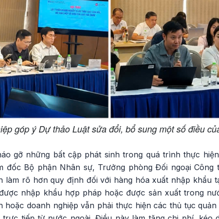
ệp góp ý Dự thảo Luật sửa đổi, bổ sung một số điều củ
o gỡ những bất cập phát sinh trong quá trình thực hiện
m đốc Bộ phận Nhân sự, Trưởng phòng Đối ngoại Công
n làm rõ hơn quy định đối với hàng hóa xuất nhập khẩu tạ
đã được nhập khẩu hợp pháp hoặc được sản xuất trong nư
nh hoặc doanh nghiệp vẫn phải thực hiện các thủ tục quản
ực tiếp từ nước ngoài. Điều này làm tăng chi phí, kéo dà