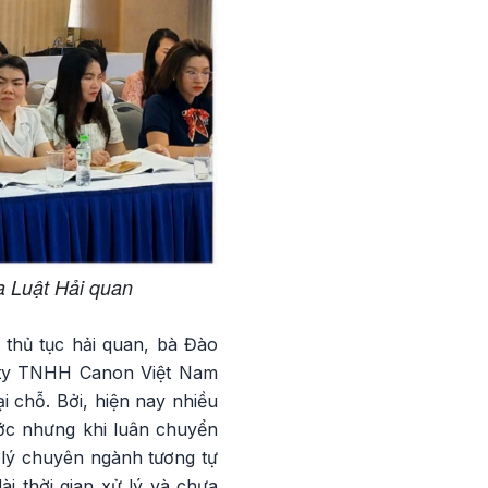
a Luật Hải quan
 thủ tục hải quan, bà Đào
 ty TNHH Canon Việt Nam
i chỗ. Bởi, hiện nay nhiều
ớc nhưng khi luân chuyển
 lý chuyên ngành tương tự
i thời gian xử lý và chưa