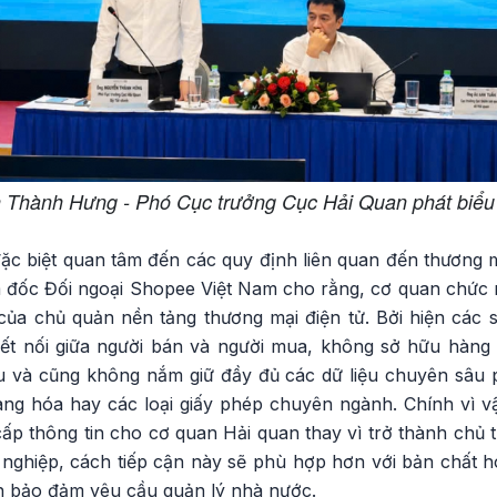
Thành Hưng - Phó Cục trưởng Cục Hải Quan phát biểu t
 đặc biệt quan tâm đến các quy định liên quan đến thương mạ
ốc Đối ngoại Shopee Việt Nam cho rằng, cơ quan chức n
của chủ quản nền tảng thương mại điện tử. Bởi hiện các s
 kết nối giữa người bán và người mua, không sở hữu hàng 
 và cũng không nắm giữ đầy đủ các dữ liệu chuyên sâu 
ng hóa hay các loại giấy phép chuyên ngành. Chính vì vậ
ấp thông tin cho cơ quan Hải quan thay vì trở thành chủ th
 nghiệp, cách tiếp cận này sẽ phù hợp hơn với bản chất h
ẫn bảo đảm yêu cầu quản lý nhà nước.