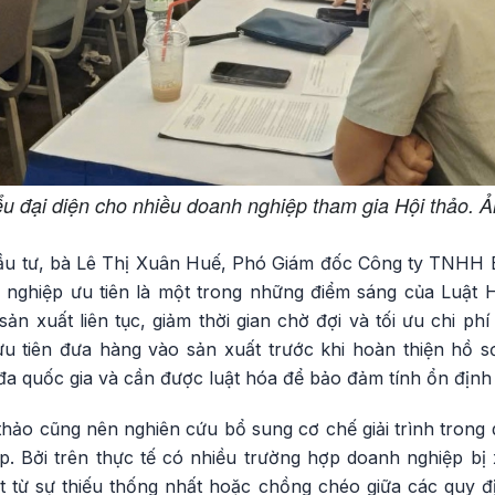
ểu đại diện cho nhiều doanh nghiệp tham gia Hội thảo. 
ầu tư, bà Lê Thị Xuân Huế, Phó Giám đốc Công ty TNHH
nghiệp ưu tiên là một trong những điểm sáng của Luật 
ản xuất liên tục, giảm thời gian chờ đợi và tối ưu chi phí
 tiên đưa hàng vào sản xuất trước khi hoàn thiện hồ s
a quốc gia và cần được luật hóa để bảo đảm tính ổn định l
hảo cũng nên nghiên cứu bổ sung cơ chế giải trình trong 
p. Bởi trên thực tế có nhiều trường hợp doanh nghiệp bị
t từ sự thiếu thống nhất hoặc chồng chéo giữa các quy đị