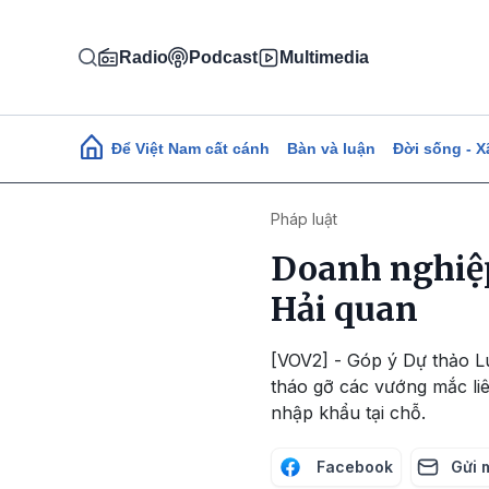
Nhảy đến nội dung
Radio
Podcast
Multimedia
Main navigation
Để Việt Nam cất cánh
Bàn và luận
Đời sống - X
Pháp luật
Doanh nghiệp
Hải quan
[VOV2] - Góp ý Dự thảo Lu
tháo gỡ các vướng mắc liê
nhập khẩu tại chỗ.
Facebook
Gửi 