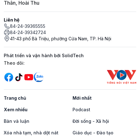
Thân, Hoài Thu
Liên hệ
84-24-39365555
84-24-39342724
41-43 phố Bà Triệu, phường Cửa Nam, TP. Hà Nội
Phát triển và vận hành bởi SolidTech
Mạng xã hội
Theo dõi:
Trang chủ
Mới nhất
Xem nhiều
Podcast
Bàn và luận
Đời sống - Xã hội
Xóa nhà tạm, nhà dột nát
Giáo dục - Đào tạo