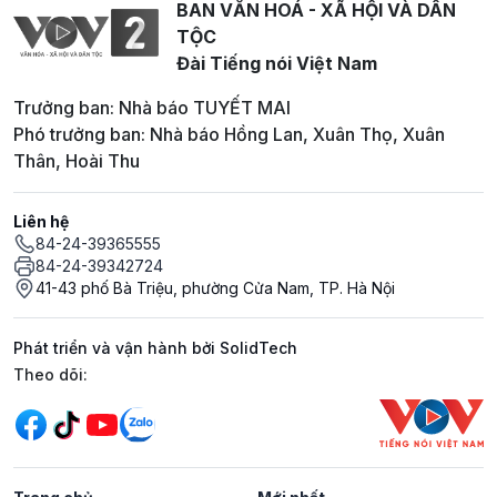
BAN VĂN HOÁ - XÃ HỘI VÀ DÂN
TỘC
Đài Tiếng nói Việt Nam
Trưởng ban: Nhà báo TUYẾT MAI
Phó trưởng ban: Nhà báo Hồng Lan, Xuân Thọ, Xuân
Thân, Hoài Thu
Liên hệ
84-24-39365555
84-24-39342724
41-43 phố Bà Triệu, phường Cửa Nam, TP. Hà Nội
Phát triển và vận hành bởi SolidTech
Mạng xã hội
Theo dõi: