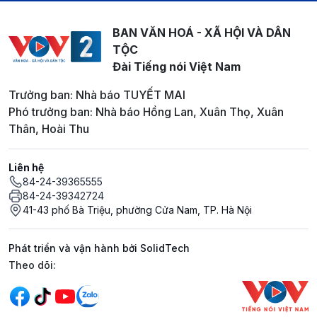
BAN VĂN HOÁ - XÃ HỘI VÀ DÂN
TỘC
Đài Tiếng nói Việt Nam
Trưởng ban: Nhà báo TUYẾT MAI
Phó trưởng ban: Nhà báo Hồng Lan, Xuân Thọ, Xuân
Thân, Hoài Thu
Liên hệ
84-24-39365555
84-24-39342724
41-43 phố Bà Triệu, phường Cửa Nam, TP. Hà Nội
Phát triển và vận hành bởi SolidTech
Mạng xã hội
Theo dõi: