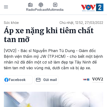
Nhảy đến nội dung
Podcast
Radio
Multimedia
Main navigation
Sức khỏe
Chủ nhật, 12:52, 27/03/2022
Áp xe nặng khi tiêm chất
tan mỡ
[VOV2] - Bác sĩ Nguyễn Phan Tú Dung - Giám đốc
Bệnh viện thẩm mỹ JW (TP.HCM) - cho biết một bệnh
nhân nữ đã đến một cơ sở làm đẹp tại Tây Ninh để
tiêm tan mỡ vào vùng má, dưới cằm và bị áp xe.
VOV2
Facebook
Gửi mail