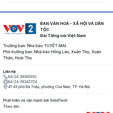
BAN VĂN HOÁ - XÃ HỘI VÀ DÂN
TỘC
Đài Tiếng nói Việt Nam
Trưởng ban: Nhà báo TUYẾT MAI
Phó trưởng ban: Nhà báo Hồng Lan, Xuân Thọ, Xuân
Thân, Hoài Thu
Liên hệ
84-24-39365555
84-24-39342724
41-43 phố Bà Triệu, phường Cửa Nam, TP. Hà Nội
Phát triển và vận hành bởi SolidTech
Mạng xã hội
Theo dõi: