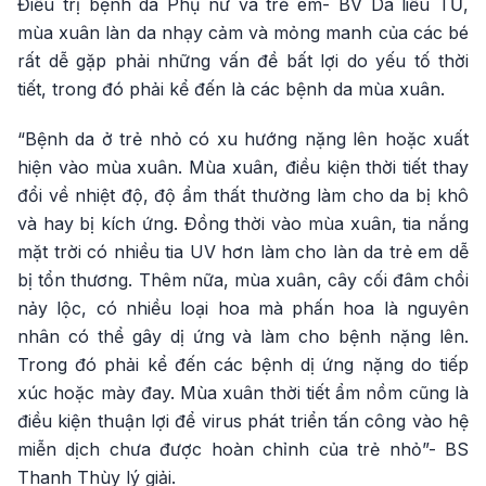
Điều trị bệnh da Phụ nữ và trẻ em- BV Da liễu TƯ,
mùa xuân làn da nhạy cảm và mỏng manh của các bé
rất dễ gặp phải những vấn đề bất lợi do yếu tố thời
tiết, trong đó phải kể đến là các bệnh da mùa xuân.
“Bệnh da ở trẻ nhỏ có xu hướng nặng lên hoặc xuất
hiện vào mùa xuân. Mùa xuân, điều kiện thời tiết thay
đổi về nhiệt độ, độ ẩm thất thường làm cho da bị khô
và hay bị kích ứng. Đồng thời vào mùa xuân, tia nắng
mặt trời có nhiều tia UV hơn làm cho làn da trẻ em dễ
bị tổn thương. Thêm nữa, mùa xuân, cây cối đâm chồi
nảy lộc, có nhiều loại hoa mà phấn hoa là nguyên
nhân có thể gây dị ứng và làm cho bệnh nặng lên.
Trong đó phải kể đến các bệnh dị ứng nặng do tiếp
xúc hoặc mày đay. Mùa xuân thời tiết ẩm nồm cũng là
điều kiện thuận lợi để virus phát triển tấn công vào hệ
miễn dịch chưa được hoàn chỉnh của trẻ nhỏ”- BS
Thanh Thùy lý giải.