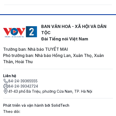
BAN VĂN HOÁ - XÃ HỘI VÀ DÂN
TỘC
Đài Tiếng nói Việt Nam
Trưởng ban: Nhà báo TUYẾT MAI
Phó trưởng ban: Nhà báo Hồng Lan, Xuân Thọ, Xuân
Thân, Hoài Thu
Liên hệ
84-24-39365555
84-24-39342724
41-43 phố Bà Triệu, phường Cửa Nam, TP. Hà Nội
Phát triển và vận hành bởi SolidTech
Mạng xã hội
Theo dõi: