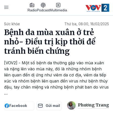
Nhảy đến nội dung
Podcast
Radio
Multimedia
Main navigation
Sức khỏe
Thứ ba, 08:00, 18/02/2025
Bệnh da mùa xuân ở trẻ
nhỏ- Điều trị kịp thời để
tránh biến chứng
[VOV2] - Một số bệnh da thường gặp vào mùa xuân
và nặng lên vào mùa này, đó là những nhóm bệnh
liên quan đến dị ứng như viêm da cơ địa, viêm da tiếp
xúc và nhóm bệnh liên quan đến virus như bệnh thủy
đậu, tay chân miệng và những bệnh phát ban do virus
…
Phương Trang
Facebook
Gửi mail