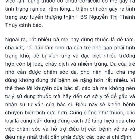
Việc lạm dụng thuốc có chứa corticoid có thể gây ra
tình trạng rạn da, rậm lông… thậm chí còn gây ra tình
trạng suy tuyến thượng thận”- BS Nguyễn Thị Thanh
Thùy cảnh báo.
Ngoài ra, rất nhiều bà mẹ hay dùng thuốc lá để tắm,
chà xát, rồi đắp làm cho da của trẻ nhỏ gặp phải tình
trạng khô, dễ bị kích ứng và đặc biệt nhiều trường
hợp còn bị loét, chảy dịch và nhiễm trùng. Da của trẻ
nhỏ cần được chăm sóc da, cho nên nếu cha mẹ
dùng không đúng thì bệnh sẽ nặng hơn rất nhiều. Vì
thế theo lời khuyên của bác sĩ, các bà mẹ không nên
tự ý sử dụng thuốc mà hãy đến cơ sở y tế đề gặp và
nhận sự tư vấn của bác sĩ. Điều này sẽ khiến bệnh
chuyển biến tích cực hơn. Cũng giống như thuốc, các
loại lá cũng cần dùng đúng cách để tăng hiệu quả cho
việc chăm sóc và hỗ trợ điều trị các bệnh về da và
điều này nhất thiết cần phải được các bác sĩ chỉ định.