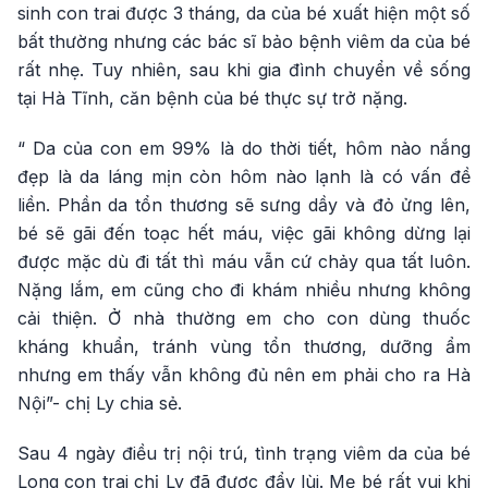
sinh con trai được 3 tháng, da của bé xuất hiện một số
bất thường nhưng các bác sĩ bảo bệnh viêm da của bé
rất nhẹ. Tuy nhiên, sau khi gia đình chuyển về sống
tại Hà Tĩnh, căn bệnh của bé thực sự trở nặng.
“ Da của con em 99% là do thời tiết, hôm nào nắng
đẹp là da láng mịn còn hôm nào lạnh là có vấn đề
liền. Phần da tổn thương sẽ sưng dầy và đỏ ửng lên,
bé sẽ gãi đến toạc hết máu, việc gãi không dừng lại
được mặc dù đi tất thì máu vẫn cứ chảy qua tất luôn.
Nặng lắm, em cũng cho đi khám nhiều nhưng không
cải thiện. Ở nhà thường em cho con dùng thuốc
kháng khuẩn, tránh vùng tổn thương, dưỡng ẩm
nhưng em thấy vẫn không đủ nên em phải cho ra Hà
Nội”- chị Ly chia sẻ.
Sau 4 ngày điều trị nội trú, tình trạng viêm da của bé
Long con trai chị Ly đã được đẩy lùi. Mẹ bé rất vui khi