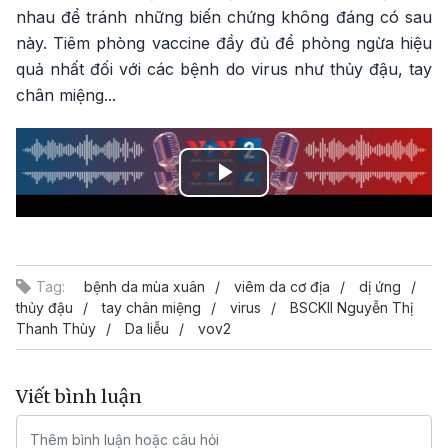
nhau để tránh những biến chứng không đáng có sau
này. Tiêm phòng vaccine đầy đủ để phòng ngừa hiệu
quả nhất đối với các bệnh do virus như thủy đậu, tay
chân miệng...
Play
Video
Tag:
bệnh da mùa xuân
viêm da cơ địa
dị ứng
thủy đậu
tay chân miệng
virus
BSCKII Nguyễn Thị
Thanh Thùy
Da liễu
vov2
Viết bình luận