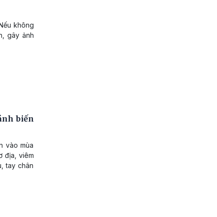
 Nếu không
ần, gây ảnh
ránh biến
ên vào mùa
 địa, viêm
, tay chân