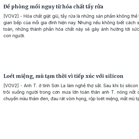
Đề phòng mối nguy từ hóa chất tẩy rửa
[VOV2] - Hóa chất giặt giũ, tẩy rửa là những sản phẩm không thể 
gian bếp của mỗi gia đình hiện nay. Nhưng nếu không biết cách 
toàn, những thành phần hóa chất này sẽ gây ảnh hưởng tới sứ
con người.
Loét miệng, mù tạm thời vì tiếp xúc với silicon
[VOV2] - Anh T. ở tỉnh Sơn La làm nghề thợ sắt. Sau khi bị silico
trôi xuống người trong cơn mưa lớn toàn thân anh T. nóng nốt 
chuyển màu thâm đen, đau rát vòm họng, rộp loét miệng, mắt mù tạ