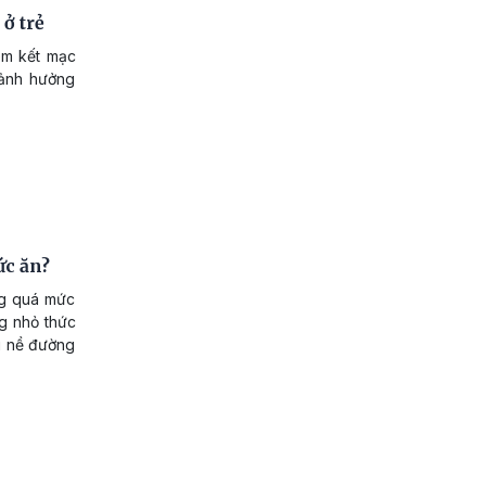
ở trẻ
êm kết mạc
 ảnh hưởng
ức ăn?
ng quá mức
ng nhỏ thức
ù nề đường