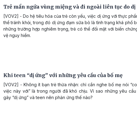
Trẻ mẩn ngứa vùng miệng và đi ngoài liên tục do dị
[VOV2] - Do hệ tiêu hóa của trẻ còn yếu, việc dị ứng với thực ph
thể tránh khỏi, trong đó dị ứng đạm sữa bò là tình trạng khá phổ bi
những trường hợp nghiêm trọng, trẻ có thể đối mặt với biến chứ
vệ nguy hiểm.
Khi teen “dị ứng” với những yêu cầu của bố mẹ
[VOV2] - Không ít bạn trẻ thừa nhận: chỉ cần nghe bố mẹ nói “c
việc này với” là trong người đã khó chịu. Vì sao những yêu cầu
gây “dị ứng” và teen nên phản ứng thế nào?