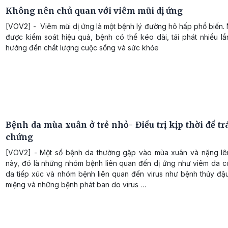
Không nên chủ quan với viêm mũi dị ứng
[VOV2] - Viêm mũi dị ứng là một bệnh lý đường hô hấp phổ biến.
được kiểm soát hiệu quả, bệnh có thể kéo dài, tái phát nhiều l
hưởng đến chất lượng cuộc sống và sức khỏe
Bệnh da mùa xuân ở trẻ nhỏ- Điều trị kịp thời để t
chứng
[VOV2] - Một số bệnh da thường gặp vào mùa xuân và nặng l
này, đó là những nhóm bệnh liên quan đến dị ứng như viêm da cơ
da tiếp xúc và nhóm bệnh liên quan đến virus như bệnh thủy đậu
miệng và những bệnh phát ban do virus …