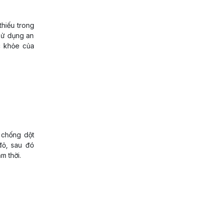
thiếu trong
sử dụng an
c khỏe của
n chống dột
đỏ, sau đó
m thời.