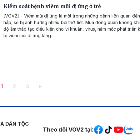
Kiểm soát bệnh viêm mũi dị ứng ở trẻ
[VOV2] - Viêm mũi dị ứng là một trong những bệnh liên quan đế
hấp, sẽ bị ảnh hưởng nhiều bởi thời tiết. Mùa đông xuân không khí 
độ ẩm thấp tạo điều kiện cho vi khuẩn, virus, nấm mốc phát triển k
bị viêm mũi dị ứng tăng.
Trang hiện thời
Trang
Trang
1
2
3
Mạng xã hội
VÀ DÂN TỘC
Theo dõi VOV2 tại: