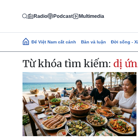
Nhảy đến nội dung
Radio
Podcast
Multimedia
Main navigation
Để Việt Nam cất cánh
Bàn và luận
Đời sống - X
Từ khóa tìm kiếm:
dị ứ