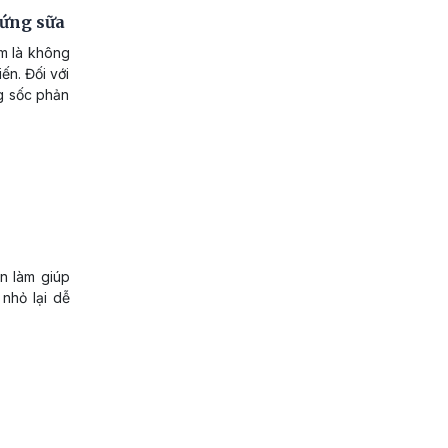
 ứng sữa
ẩm là không
ến. Đối với
ng sốc phản
on làm giúp
 nhỏ lại dễ