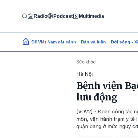
Nhảy đến nội dung
Radio
Podcast
Multimedia
Main navigation
Để Việt Nam cất cánh
Bàn và luận
Đời sống - X
Sức khỏe
Hà Nội
Bệnh viện Bạ
lưu động
[VOV2] - Đoàn công tác c
môn, vận hành trạm y tế l
quận đang ở mức nguy cơ