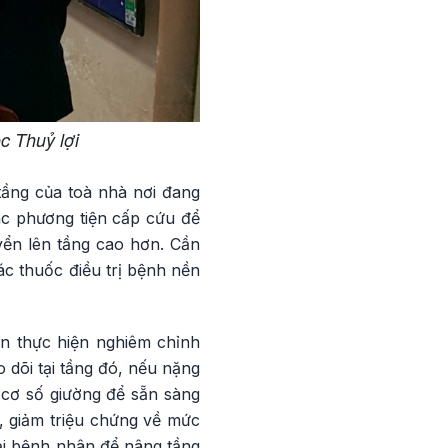
c Thuỷ lợi
tầng của toà nhà nơi đang
ác phương tiện cấp cứu để
yển lên tầng cao hơn. Cần
ác thuốc điều trị bệnh nền
n thực hiện nghiêm chỉnh
 dõi tại tầng đó, nếu nặng
í cơ số giường để sẵn sàng
, giảm triệu chứng về mức
oại bệnh nhân để nâng tầng