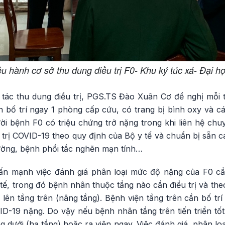
u hành cơ sở thu dung điều trị F0- Khu ký túc xá- Đại họ
 tác thu dung điều trị, PGS.TS Đào Xuân Cơ đề nghị mỗi 
n bố trí ngay 1 phòng cấp cứu, có trang bị bình oxy và c
ời bệnh F0 có triệu chứng trở nặng trong khi liên hệ chu
u trị COVID-19 theo quy định của Bộ y tế và chuẩn bị sẵn c
đường, bệnh phổi tắc nghẽn mạn tính…
 mạnh việc đánh giá phân loại mức độ nặng của F0 cầ
ế, trong đó bệnh nhân thuộc tầng nào cần điều trị và theo
lên tầng trên (nâng tầng). Bệnh viện tầng trên cần bố tr
D-19 nặng. Do vậy nếu bệnh nhân tầng trên tiến triển tốt
g dưới (hạ tầng) hoặc ra viện ngay. Việc đánh giá, phân l