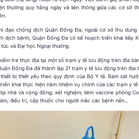
ện thường quy hằng ngày và liên thông giữa các cơ sở th
ên.
ỉ đạo chống dịch Quận Đống Đa, ngoài cơ sở thu dung t
ình dịch bệnh, Quận Đống Đa có kế hoạch triển khai tiếp K
 túc xá Đại học Ngoại thương.
 kiểm tra thực địa tại một số trạm y tế lưu động trên địa 
uận Đống Đa đã thành lập 21 trạm y tế lưu động trên địa 
thiết bị thiết yếu theo quy định của Bộ Y tế. Bám sát hư
iển khai thực hiện năm nhiệm vụ chính của các trạm y tế 
 tại nhà và cộng đồng; xét nghiệm; tiêm vaccine phòng Co
ám, điều trị, cấp thuốc cho người mắc các bệnh nền...