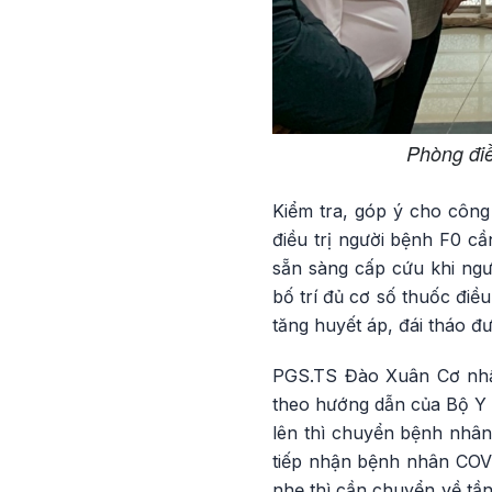
Phòng điề
Kiểm tra, góp ý cho công
điều trị người bệnh F0 cầ
sẵn sàng cấp cứu khi ngư
bố trí đủ cơ số thuốc điề
tăng huyết áp, đái tháo 
PGS.TS Đào Xuân Cơ nhấn
theo hướng dẫn của Bộ Y t
lên thì chuyển bệnh nhân 
tiếp nhận bệnh nhân COVI
nhẹ thì cần chuyển về tần