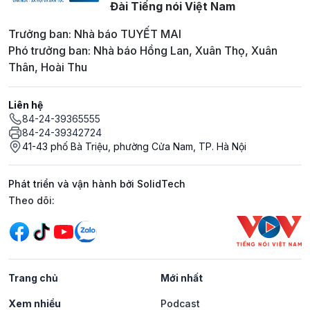
Đài Tiếng nói Việt Nam
Trưởng ban: Nhà báo TUYẾT MAI
Phó trưởng ban: Nhà báo Hồng Lan, Xuân Thọ, Xuân
Thân, Hoài Thu
Liên hệ
84-24-39365555
84-24-39342724
41-43 phố Bà Triệu, phường Cửa Nam, TP. Hà Nội
Phát triển và vận hành bởi SolidTech
Mạng xã hội
Theo dõi:
Trang chủ
Mới nhất
Xem nhiều
Podcast