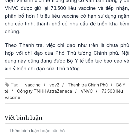
Viện Vệ sinh dịch tễ trung ương có văn bản đồng ý để
VNVC được giữ lại 73.500 liều vaccine và tiếp nhận,
phân bổ hơn 1 triệu liều vaccine có hạn sử dụng ngắn
cho các tỉnh, thành phố có nhu cầu để triển khai tiêm
chủng.
Theo Thanh tra, việc chỉ đạo như trên là chưa phù
hợp với chỉ đạo của Phó Thủ tướng Chính phủ. Nội
dung này cũng đang được Bộ Y tế tiếp tục báo cáo và
xin ý kiến chỉ đạo của Thủ tướng.
Tag:
vaccine
vov2
Thanh tra Chính Phủ
Bộ Y
tế
Công ty TNHH AstraZeneca
VNVC
73.500 liều
vaccine
Viết bình luận