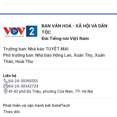
BAN VĂN HOÁ - XÃ HỘI VÀ DÂN
TỘC
Đài Tiếng nói Việt Nam
Trưởng ban: Nhà báo TUYẾT MAI
Phó trưởng ban: Nhà báo Hồng Lan, Xuân Thọ, Xuân
Thân, Hoài Thu
Liên hệ
84-24-39365555
84-24-39342724
41-43 phố Bà Triệu, phường Cửa Nam, TP. Hà Nội
Phát triển và vận hành bởi SolidTech
Mạng xã hội
Theo dõi: