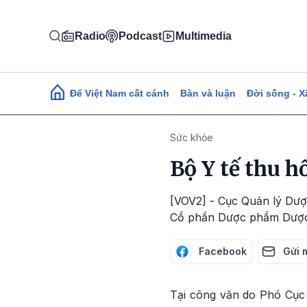
Nhảy đến nội dung
Radio
Podcast
Multimedia
Main navigation
Để Việt Nam cất cánh
Bàn và luận
Đời sống - X
Sức khỏe
Bộ Y tế thu h
[VOV2] - Cục Quản lý Dược
Cổ phần Dược phẩm Dược li
Facebook
Gửi 
Tại công văn do Phó Cục