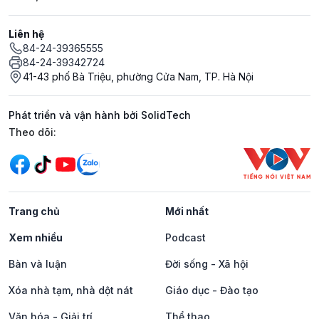
Liên hệ
84-24-39365555
84-24-39342724
41-43 phố Bà Triệu, phường Cửa Nam, TP. Hà Nội
Phát triển và vận hành bởi SolidTech
Mạng xã hội
Theo dõi:
Trang chủ
Mới nhất
Xem nhiều
Podcast
Bàn và luận
Đời sống - Xã hội
Xóa nhà tạm, nhà dột nát
Giáo dục - Đào tạo
Văn hóa - Giải trí
Thể thao