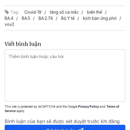
Tag:
Covid-19
tăng số ca mắc
biến thể
BA.4
BA.5
BA.2.74
Bộ Y tế
kịch bản ứng phó
vov2
Viết bình luận
This site is protected by reCAPTCHA and the Google
Privacy Policy
and
Terms of
Service
apply.
Bình luận của bạn sẽ được xét duyệt trước khi đăng