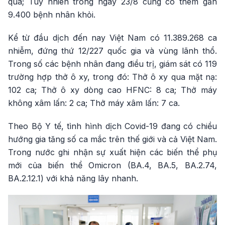
qua; Tuy nhiên trong ngày 23/8 cũng có thêm gần
9.400 bệnh nhân khỏi.
Kể từ đầu dịch đến nay Việt Nam có 11.389.268 ca
nhiễm, đứng thứ 12/227 quốc gia và vùng lãnh thổ.
Trong số các bệnh nhân đang điều trị, giám sát có 119
trường hợp thở ô xy, trong đó: Thở ô xy qua mặt nạ:
102 ca; Thở ô xy dòng cao HFNC: 8 ca; Thở máy
không xâm lấn: 2 ca; Thở máy xâm lấn: 7 ca.
Theo Bộ Y tế, tình hình dịch Covid-19 đang có chiều
hướng gia tăng số ca mắc trên thế giới và cả Việt Nam.
Trong nước ghi nhận sự xuất hiện các biến thể phụ
mới của biến thể Omicron (BA.4, BA.5, BA.2.74,
BA.2.12.1) với khả năng lây nhanh.