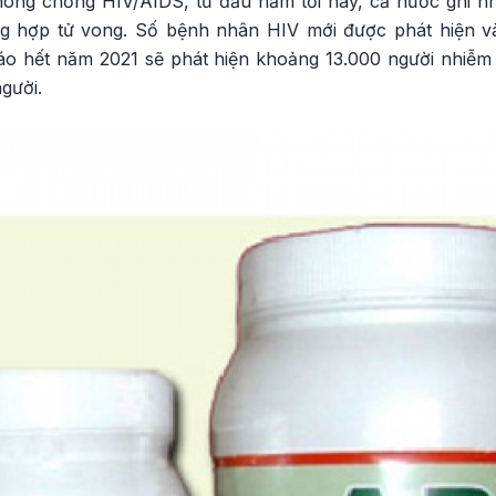
òng chống HIV/AIDS, từ đầu năm tới nay, cả nước ghi n
ng hợp tử vong. Số bệnh nhân HIV mới được phát hiện và
áo hết năm 2021 sẽ phát hiện khoảng 13.000 người nhiễm
gười.