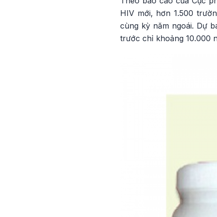
Theo báo cáo của Cục ph
HIV mới, hơn 1.500 trườ
cùng kỳ năm ngoái. Dự b
trước chỉ khoảng 10.000 n