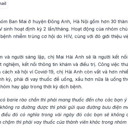
mail
hóm Ban Mai ở huyện Đông Anh, Hà Nội gồm hơn 30 thành
V sinh hoạt định kỳ 2 lần/tháng. Hoạt động của nhóm chủ 
bệnh nhiễm trùng cơ hội do HIV, cùng với đó giới thiệu v
m và người sáng lập, chị Mai Hải Anh sẽ là người kết nối
t nghiệm, kết nối thông tin khám và điều trị. Công việc 
n cách xã hội vì Covid-19, chị Hải Anh còn vất vả hơn nhi
nh kỳ, phải đi vay thuốc để uống, xấu hơn nữa là uống th
hóm hay gặp trong thời kỳ dịch bệnh.
có barie rào chắn thì phải mang thuốc đến cho các bạn ý 
không ra đường được thì phải gửi qua đường bưu điện m
 điều đó có nghĩa trong vài ngày đó các bạn sẽ không c
 chậm thì phải vay thuốc của thành viên khác trong nhóm