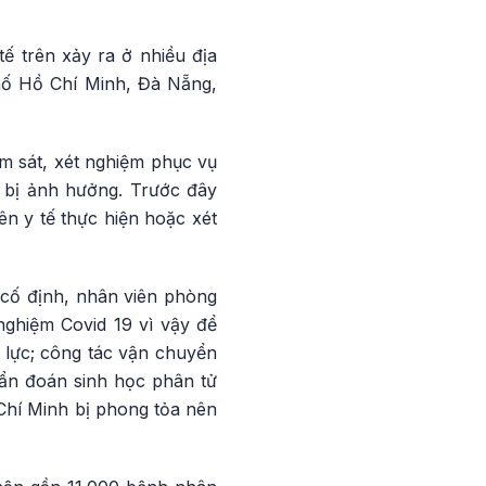
 trên xảy ra ở nhiều địa
hố Hồ Chí Minh, Đà Nẵng,
m sát, xét nghiệm phục vụ
g bị ảnh hưởng. Trước đây
ên y tế thực hiện hoặc xét
 cố định, nhân viên phòng
nghiệm Covid 19 vì vậy để
n lực; công tác vận chuyển
hẩn đoán sinh học phân tử
Chí Minh bị phong tỏa nên