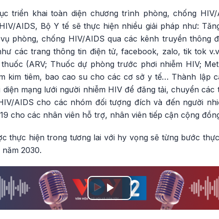
tục triển khai toàn diện chương trình phòng, chống HIV
IV/AIDS, Bộ Y tế sẽ thực hiện nhiều giải pháp như: Tă
 vụ phòng, chống HIV/AIDS qua các kênh truyền thông đ
hư các trang thông tin điện tử, facebook, zalo, tik tok 
 thuốc (ARV; Thuốc dự phòng trước phơi nhiễm HIV; Me
ơm kim tiêm, bao cao su cho các cơ sở y tế… Thành lập 
ại diện mạng lưới người nhiễm HIV để đăng tải, chuyển các t
IV/AIDS cho các nhóm đối tượng đích và đến người nhiễ
19 cho các nhân viên hỗ trợ, nhân viên tiếp cận cộng đồn
ợc thực hiện trong tương lai với hy vọng sẽ từng bước th
o năm 2030.
Play