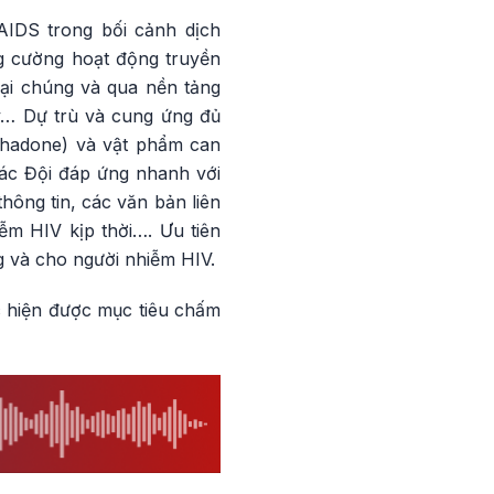
/AIDS trong bối cảnh dịch
ng cường hoạt động truyền
ại chúng và qua nền tảng
v.v… Dự trù và cung ứng đủ
thadone) và vật phẩm can
các Đội đáp ứng nhanh với
hông tin, các văn bản liên
m HIV kịp thời…. Ưu tiên
g và cho người nhiễm HIV.
ực hiện được mục tiêu chấm