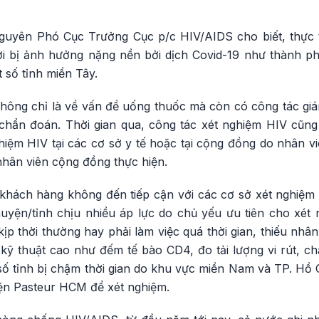
uyên Phó Cục Trưởng Cục p/c HIV/AIDS cho biết, thực tế
ơi bị ảnh hưởng nặng nền bởi dịch Covid-19 như thành p
 số tỉnh miền Tây.
hông chỉ là về vấn đề uống thuốc mà còn có công tác giá
chẩn đoán. Thời gian qua, công tác xét nghiệm HIV cũn
ghiệm HIV tại các cơ sở y tế hoặc tại cộng đồng do nhân vi
nhân viên cộng đồng thực hiện.
, khách hàng không đến tiếp cận với các cơ sở xét nghiệm
uyện/tỉnh chịu nhiều áp lực do chủ yếu ưu tiên cho xét 
p thời thường hay phải làm việc quá thời gian, thiếu nhâ
ỹ thuật cao như đếm tế bào CD4, đo tải lượng vi rút, c
số tỉnh bị chậm thời gian do khu vực miền Nam và TP. Hồ 
ện Pasteur HCM để xét nghiệm.