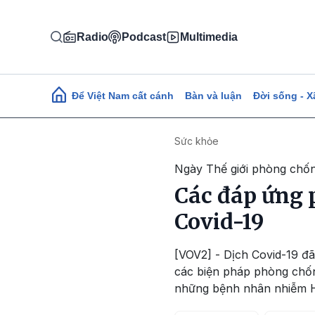
Nhảy đến nội dung
Radio
Podcast
Multimedia
Main navigation
Để Việt Nam cất cánh
Bàn và luận
Đời sống - X
Sức khỏe
Ngày Thế giới phòng chố
Các đáp ứng 
Covid-19
[VOV2] - Dịch Covid-19 đã
các biện pháp phòng chốn
những bệnh nhân nhiễm H