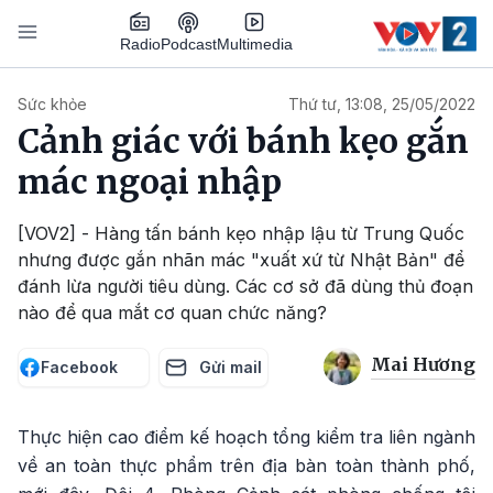
Nhảy đến nội dung
Podcast
Radio
Multimedia
Main navigation
Sức khỏe
Thứ tư, 13:08, 25/05/2022
Cảnh giác với bánh kẹo gắn
mác ngoại nhập
[VOV2] - Hàng tấn bánh kẹo nhập lậu từ Trung Quốc
nhưng được gắn nhãn mác "xuất xứ từ Nhật Bản" để
đánh lừa người tiêu dùng. Các cơ sở đã dùng thủ đoạn
nào để qua mắt cơ quan chức năng?
Mai Hương
Facebook
Gửi mail
Thực hiện cao điểm kế hoạch tổng kiểm tra liên ngành
về an toàn thực phẩm trên địa bàn toàn thành phố,