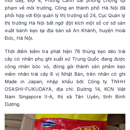
mới đây, Đội 4, Phòng Cảnh sát phòng chống tội
phạm về môi trường, Công an thành phố Hà Nội đã
phối hợp với Đội quản lý thị trường số 24, Cục Quản lý
thị trường Hà Nội bất ngờ đột kích một số cơ sở sản
xuất bánh kẹo tại địa bàn xã An Khánh, huyện Hoài
Đức, Hà Nội.
Thời điểm kiểm tra phát hiện 78 thùng kẹo dẻo trái
cây có nhãn phụ ghi xuất xứ Trung Quốc đang được
công nhân bóc vỏ, đóng gói thành sản phẩm kẹo
mềm nhân trái cây 8 vị Nhật Bản, trên nhãn có ghi
Made in Japan; nhập khẩu bởi: Công ty TNHH
OSASHI-FUKUDAYA, địa chỉ: Đường 14, KCN Việt
Nam Singapore II-A, thị xã Tân Uyên, tỉnh Bình
Dương.