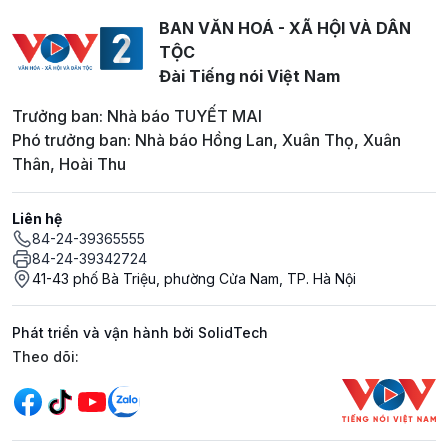
BAN VĂN HOÁ - XÃ HỘI VÀ DÂN
TỘC
Đài Tiếng nói Việt Nam
Trưởng ban: Nhà báo TUYẾT MAI
Phó trưởng ban: Nhà báo Hồng Lan, Xuân Thọ, Xuân
Thân, Hoài Thu
Liên hệ
84-24-39365555
84-24-39342724
41-43 phố Bà Triệu, phường Cửa Nam, TP. Hà Nội
Phát triển và vận hành bởi SolidTech
Mạng xã hội
Theo dõi: