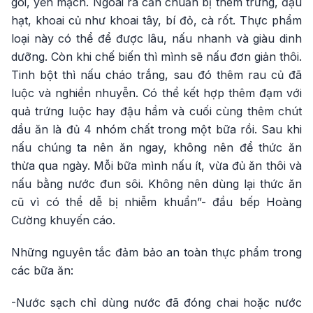
gói, yến mạch. Ngoài ra cần chuẩn bị thêm trứng, đậu
hạt, khoai củ như khoai tây, bí đỏ, cà rốt. Thực phẩm
loại này có thể để được lâu, nấu nhanh và giàu dinh
dưỡng. Còn khi chế biến thì mình sẽ nấu đơn giản thôi.
Tinh bột thì nấu cháo trắng, sau đó thêm rau củ đã
luộc và nghiền nhuyễn. Có thể kết hợp thêm đạm với
quả trứng luộc hay đậu hầm và cuối cùng thêm chút
dầu ăn là đủ 4 nhóm chất trong một bữa rồi. Sau khi
nấu chúng ta nên ăn ngay, không nên để thức ăn
thừa qua ngày. Mỗi bữa mình nấu ít, vừa đủ ăn thôi và
nấu bằng nước đun sôi. Không nên dùng lại thức ăn
cũ vì có thể dễ bị nhiễm khuẩn”- đầu bếp Hoàng
Cường khuyến cáo.
Những nguyên tắc đảm bảo an toàn thực phẩm trong
các bữa ăn:
-Nước sạch chỉ dùng nước đã đóng chai hoặc nước