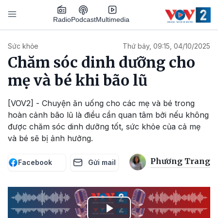
Nhảy đến nội dung
Podcast
Radio
Multimedia
Main navigation
Sức khỏe
Thứ bảy, 09:15, 04/10/2025
Chăm sóc dinh dưỡng cho
mẹ và bé khi bão lũ
[VOV2] - Chuyện ăn uống cho các mẹ và bé trong
hoàn cảnh bão lũ là điều cần quan tâm bởi nếu không
được chăm sóc dinh dưỡng tốt, sức khỏe của cả mẹ
và bé sẽ bị ảnh hưởng.
Phương Trang
Facebook
Gửi mail