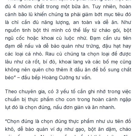
đủ 4 nhóm chất trong một bữa ăn. Tuy nhiên, hoàn
cảnh bão lũ khiến chúng ta phải giảm bớt mục tiêu đó
là chỉ cần đủ năng lượng, an toàn và dễ ăn. Như
nguồn tinh bột thì mình có thể lấy từ cháo gói, bột
ngũ cốc hoặc khoai củ luộc nhừ. Đạm cần ưu tiên
đạm dễ nấu và dễ bảo quản như trứng, đậu hạt hay
các loại cá nhỏ. Rau củ chúng ta chọn loại để được
lâu như cà rốt, bí đỏ, khoai lang và các bố mẹ cũng
không nên quên cho thêm ít dầu ăn để bổ sung chất
béo” – đầu bếp Hoàng Cường tư vấn.
Theo chuyên gia, có 3 yếu tố cần ghi nhớ trong việc
chuẩn bị thực phẩm cho con trong hoàn cảnh ngập
lụt đó là chọn đúng, nấu đơn giản và ăn nhanh.
“Chọn đúng là chọn đúng thực phẩm như ưu tiên đồ
khô, dễ bảo quản ví dụ như gạo, bột ăn dặm, cháo