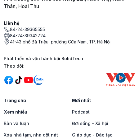
Thân, Hoài Thu
Liên hệ
84-24-39365555
84-24-39342724
41-43 phố Bà Triệu, phường Cửa Nam, TP. Hà Nội
Phát triển và vận hành bởi SolidTech
Mạng xã hội
Theo dõi:
Trang chủ
Mới nhất
Xem nhiều
Podcast
Bàn và luận
Đời sống - Xã hội
Xóa nhà tạm, nhà dột nát
Giáo dục - Đào tạo