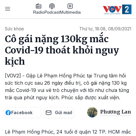
Nhảy đến nội dung
Podcast
Radio
Multimedia
Main navigation
Sức khỏe
Thứ tư, 18:08, 08/09/2021
Cô gái nặng 130kg mắc
Covid-19 thoát khỏi nguy
kịch
[VOV2] - Gặp Lê Phạm Hồng Phúc tại Trung tâm hồi
sức tích cực sau 26 ngày điều trị, cô gái nặng 130 kg
mắc Covid-19 vui vẻ trò chuyện với tôi như chưa từng
trải qua phút nguy kịch. Phúc sắp được xuất viện.
Phương Lan
Facebook
Gửi mail
Lê Phạm Hồng Phúc, 24 tuổi ở quận 12 TP. HCM mắc