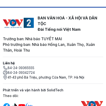
BAN VĂN HOÁ - XÃ HỘI VÀ DÂN
TỘC
Đài Tiếng nói Việt Nam
Trưởng ban: Nhà báo TUYẾT MAI
Phó trưởng ban: Nhà báo Hồng Lan, Xuân Thọ, Xuân
Thân, Hoài Thu
Liên hệ
84-24-39365555
84-24-39342724
41-43 phố Bà Triệu, phường Cửa Nam, TP. Hà Nội
Phát triển và vận hành bởi SolidTech
Mạng xã hội
Theo dõi: