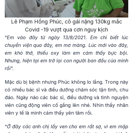
Video
Lê Phạm Hồng Phúc, cô gái nặng 130kg mắc
Covid -19 vượt qua cơn nguy kịch
“
Em vào đây từ ngày 13/8/2021. Em chỉ biết lúc
chuyển viện qua đây, em mơ màng. Lúc mới vào đây,
em khó thở, thiếu oxy làm em cảm thấy bực bội.
Nhưng, hiện tại em trở lại con người ban đầu của mình
rồi
”.
Mặc dù bị bệnh nhưng Phúc không lo lắng. Trong này
có nhiều bác sĩ và điều dưỡng chăm sóc tận tình, chu
đáo. Ngày nào các bác sĩ, điều dưỡng và tình nguyện
viên cũng động viên cố gắng lên nhé. Nhìn thấy nhân
viên y tế là mình cảm thấy yên tâm rồi.
“
Ở đây các anh chị lấy ven cho em rất sợ, vì em mập