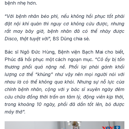
bệnh nhẹ hơn.
“
Với bệnh nhân béo phì, nếu không hồi phục tốt phải
đặt nội khí quản thì nguy cơ không cứu được, nhưng
rất may bây giờ, bệnh nhân đã có thể nhảy được
Disco, thật tuyệt vời
”, BS Dũng chia sẻ.
Bác sĩ Ngô Đức Hùng, Bệnh viện Bạch Mai cho biết,
Phúc đã hồi phục một cách ngoạn mục. “
Cô ấy bị tổn
thương phổi quá nặng nề. Phổi lại phải gánh khối
lượng cơ thể “khủng” như vậy nên mọi người nói với
nhau là có thể không qua khỏi. Nhưng sự nỗ lực của
chính bệnh nhân, cộng với y bác sĩ xuyên ngày đêm
cứu chữa đồng thời trấn an tâm lý, động viên kịp thời,
trong khoảng 10 ngày, phổi đã dần tốt lên, bỏ được
máy thở".