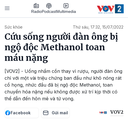
Nhảy đến nội dung
Podcast
Radio
Multimedia
Main navigation
Sức khỏe
Thứ sáu, 17:32, 15/07/2022
Cứu sống người đàn ông bị
ngộ độc Methanol toan
máu nặng
[VOV2] - Uống nhầm cồn thay vì rượu, người đàn ông
chỉ với một vài triệu chứng ban đầu như khô nóng rát
cổ họng, nhức đầu đã bị ngộ độc Methanol, toan
chuyển hóa nặng nếu không được xử trí kịp thời có
thể dẫn đến hôn mê và tử vong.
VOV2
Facebook
Gửi mail