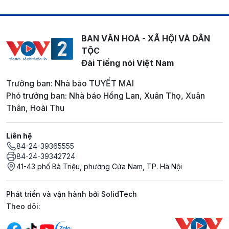
BAN VĂN HOÁ - XÃ HỘI VÀ DÂN
TỘC
Đài Tiếng nói Việt Nam
Trưởng ban: Nhà báo TUYẾT MAI
Phó trưởng ban: Nhà báo Hồng Lan, Xuân Thọ, Xuân
Thân, Hoài Thu
Liên hệ
84-24-39365555
84-24-39342724
41-43 phố Bà Triệu, phường Cửa Nam, TP. Hà Nội
Phát triển và vận hành bởi SolidTech
Mạng xã hội
Theo dõi: