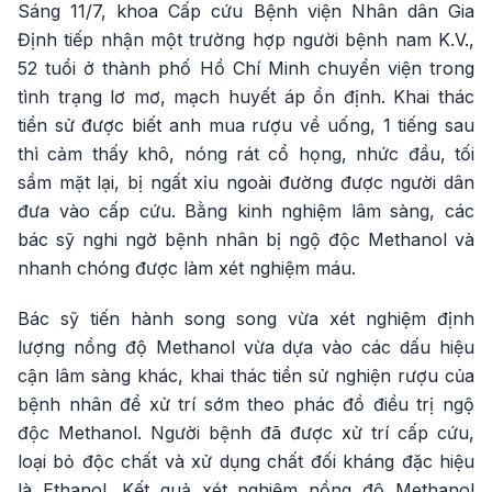
Sáng 11/7, khoa Cấp cứu Bệnh viện Nhân dân Gia
Định tiếp nhận một trường hợp người bệnh nam K.V.,
52 tuổi ở thành phố Hồ Chí Minh chuyển viện trong
tình trạng lơ mơ, mạch huyết áp ổn định. Khai thác
tiền sử được biết anh mua rượu về uống, 1 tiếng sau
thì cảm thấy khô, nóng rát cổ họng, nhức đầu, tối
sầm mặt lại, bị ngất xỉu ngoài đường được người dân
đưa vào cấp cứu. Bằng kinh nghiệm lâm sàng, các
bác sỹ nghi ngờ bệnh nhân bị ngộ độc Methanol và
nhanh chóng được làm xét nghiệm máu.
Bác sỹ tiến hành song song vừa xét nghiệm định
lượng nồng độ Methanol vừa dựa vào các dấu hiệu
cận lâm sàng khác, khai thác tiền sử nghiện rượu của
bệnh nhân để xử trí sớm theo phác đồ điều trị ngộ
độc Methanol. Người bệnh đã được xử trí cấp cứu,
loại bỏ độc chất và xử dụng chất đối kháng đặc hiệu
là Ethanol. Kết quả xét nghiệm nồng độ Methanol