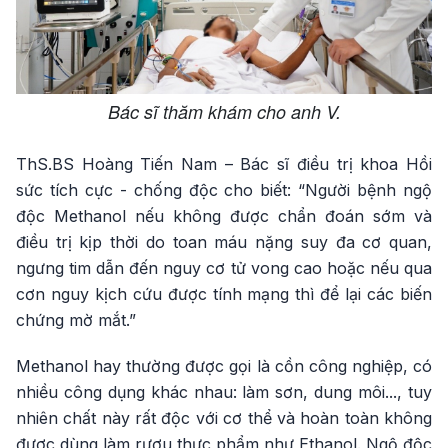
Bác sĩ thăm khám cho anh V.
ThS.BS Hoàng Tiến Nam – Bác sĩ điều trị khoa Hồi
sức tích cực - chống độc cho biết: “Người bệnh ngộ
độc Methanol nếu không được chẩn đoán sớm và
điều trị kịp thời do toan máu nặng suy đa cơ quan,
ngưng tim dẫn đến nguy cơ tử vong cao hoặc nếu qua
cơn nguy kịch cứu được tính mạng thì để lại các biến
chứng mờ mắt.”
Methanol hay thường được gọi là cồn công nghiệp, có
nhiều công dụng khác nhau: làm sơn, dung môi..., tuy
nhiên chất này rất độc với cơ thể và hoàn toàn không
được dùng làm rượu thực phẩm như Ethanol. Ngộ độc