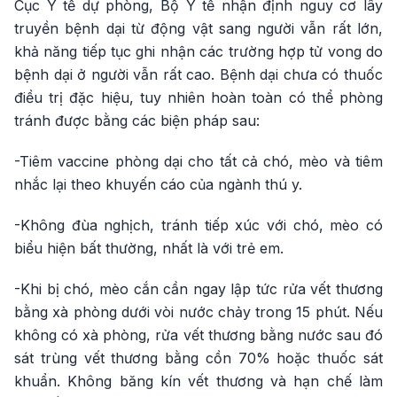
Cục Y tế dự phòng, Bộ Y tế nhận định nguy cơ lây
truyền bệnh dại từ động vật sang người vẫn rất lớn,
khả năng tiếp tục ghi nhận các trường hợp tử vong do
bệnh dại ở người vẫn rất cao. Bệnh dại chưa có thuốc
điều trị đặc hiệu, tuy nhiên hoàn toàn có thể phòng
tránh được bằng các biện pháp sau:
-Tiêm vaccine phòng dại cho tất cả chó, mèo và tiêm
nhắc lại theo khuyến cáo của ngành thú y.
-Không đùa nghịch, tránh tiếp xúc với chó, mèo có
biểu hiện bất thường, nhất là với trẻ em. ​​
-Khi bị chó, mèo cắn cần ngay lập tức rửa vết thương
bằng xà phòng dưới vòi nước chảy trong 15 phút. Nếu
không có xà phòng, rửa vết thương bằng nước sau đó
sát trùng vết thương bằng cồn 70% hoặc thuốc sát
khuẩn. Không băng kín vết thương và hạn chế làm