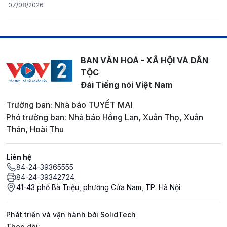
07/08/2026
BAN VĂN HOÁ - XÃ HỘI VÀ DÂN
TỘC
Đài Tiếng nói Việt Nam
Trưởng ban: Nhà báo TUYẾT MAI
Phó trưởng ban: Nhà báo Hồng Lan, Xuân Thọ, Xuân
Thân, Hoài Thu
Liên hệ
84-24-39365555
84-24-39342724
41-43 phố Bà Triệu, phường Cửa Nam, TP. Hà Nội
Phát triển và vận hành bởi SolidTech
Mạng xã hội
Theo dõi: