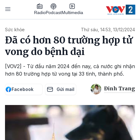
Nhảy đến nội dung
Podcast
Radio
Multimedia
Main navigation
Sức khỏe
Thứ sáu, 14:53, 13/12/2024
Đã có hơn 80 trường hợp tử
vong do bệnh dại
[VOV2] - Từ đầu năm 2024 đến nay, cả nước ghi nhận
hơn 80 trường hợp tử vong tại 33 tỉnh, thành phố.
Đinh Trang
Facebook
Gửi mail