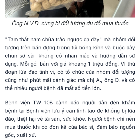
Ông N.V.D. cùng bị đối tượng dụ dỗ mua thuốc
"Tam thất nam chữa trào ngược dạ dày" mà nhóm đối
tượng trên bán đựng trong túi bóng kính và buộc dây
chun sơ sài, không có nhãn mác và hướng dẫn sử
dụng. Mỗi gói bán với giá khoảng 1 triệu đồng. Vì thủ
đoạn lừa đảo tinh vi, có tổ chức của nhóm đối tượng
cũng như phút mất cảnh giác mà chị A., ông D. và có
thể nhiều người bệnh đã mất số tiền lớn.
Bệnh viện TW 108 cảnh báo người dân đến khám
bệnh tại Bệnh viện lưu ý cần tỉnh táo để không bị lừa
đảo, thiệt hại về tài sản, sức khỏe. Người bệnh chỉ nên
mua thuốc khi có đơn kê của bác sĩ, đảm bảo nguồn
gốc, xuất xứ.