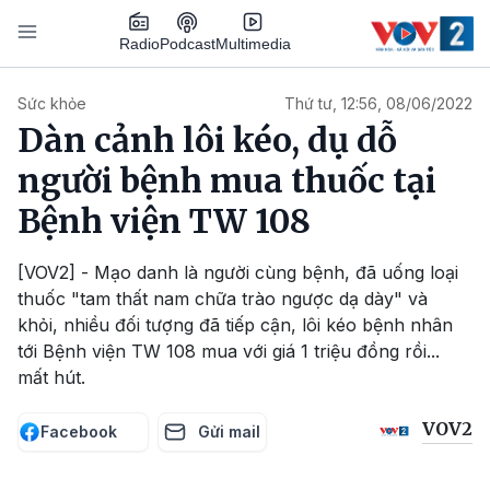
Nhảy đến nội dung
Podcast
Radio
Multimedia
Main navigation
Sức khỏe
Thứ tư, 12:56, 08/06/2022
Dàn cảnh lôi kéo, dụ dỗ
người bệnh mua thuốc tại
Bệnh viện TW 108
[VOV2] - Mạo danh là người cùng bệnh, đã uống loại
thuốc "tam thất nam chữa trào ngược dạ dày" và
khỏi, nhiều đối tượng đã tiếp cận, lôi kéo bệnh nhân
tới Bệnh viện TW 108 mua với giá 1 triệu đồng rồi...
mất hút.
VOV2
Facebook
Gửi mail