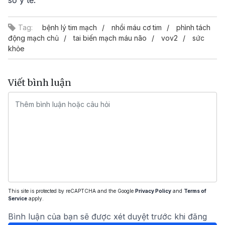
sở y tế.
Tag:
bệnh lý tim mạch
nhồi máu cơ tim
phình tách
động mạch chủ
tai biến mạch máu não
vov2
sức
khỏe
Viết bình luận
This site is protected by reCAPTCHA and the Google
Privacy Policy
and
Terms of
Service
apply.
Bình luận của bạn sẽ được xét duyệt trước khi đăng