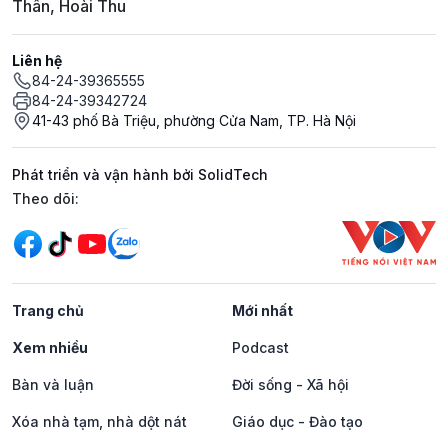
Thân, Hoài Thu
Liên hệ
84-24-39365555
84-24-39342724
41-43 phố Bà Triệu, phường Cửa Nam, TP. Hà Nội
Phát triển và vận hành bởi SolidTech
Mạng xã hội
Theo dõi:
Trang chủ
Mới nhất
Xem nhiều
Podcast
Bàn và luận
Đời sống - Xã hội
Xóa nhà tạm, nhà dột nát
Giáo dục - Đào tạo