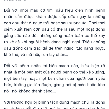
Đối với nhồi máu cơ tim, dấu hiệu điển hình bệnh
nhân cần được khám được cấp cứu ngay là những
cơn đau thắt ở ngực trái hoặc sau xương ức. Thời thời
điểm xuất hiện cơn đau có thể là sau một hoạt động
gắng sức nào đó, nhưng cũng hoàn toàn có thể xảy
ra kể cả khi người bệnh đang nghỉ ngơi. Triệu chứng
đau giống cảm giác đá đè trên ngực, tức nặng ngực,
khó thở, vã mồ hôi, run tay chân...
Đối với bệnh nhân tai biến mạch não, biểu hiện rõ
nhất là một bên mặt của người bệnh có thể xệ xuống,
một bên tay hoặc một bên chân của người bệnh yếu
hơn, không giơ lên được, giọng nói bị méo hoặc khó
nói, nói không thành tiếng....
Với trường hợp bị phình tách động mạch chủ, là động
mạch lớn nhất đi ra từ quả tim và cấp máu cho toàn