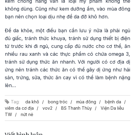
kem chống nắng vẫn là loại mỹ phẩm không thể
không dùng. Cũng như kem dưỡng ẩm, vào mùa đông
bạn nên chọn loại dịu nhẹ để da đỡ khô hơn.
Để da khỏe, một điều bạn cần lưu ý nữa là phải ngủ
đủ giấc, tránh thức khuya, tránh sử dụng thiết bị điện
tử trước khi đi ngủ, cung cấp đủ nước cho cơ thể, ăn
nhiều rau xanh và các thực phẩm có chứa omega 3,
tránh sử dụng thức ăn nhanh. Với người có cơ địa dị
ứng nên tránh các thức ăn có thể gây dị ứng như hải
sản, trứng, sữa, thức ăn cay vì có thể làm bệnh nặng
lên…
Tag:
da khô
bong tróc
mùa đông
bệnh da
viêm da cơ địa
vov2
BS Thanh Thùy
Viện Da liễu
TW
nứt nẻ
Viết bình luận