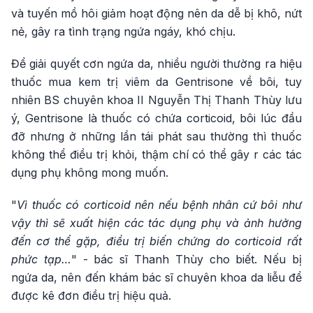
và tuyến mồ hôi giảm hoạt động nên da dễ bị khô, nứt
nẻ, gây ra tình trạng ngứa ngáy, khó chịu.
Để giải quyết cơn ngứa da, nhiều người thường ra hiệu
thuốc mua kem trị viêm da Gentrisone về bôi, tuy
nhiên BS chuyên khoa II Nguyễn Thị Thanh Thùy lưu
ý, Gentrisone là thuốc có chứa corticoid, bôi lúc đầu
đỡ nhưng ở những lần tái phát sau thường thì thuốc
không thể điều trị khỏi, thậm chí có thể gây r các tác
dụng phụ không mong muốn.
"
Vì thuốc có corticoid nên nếu bệnh nhân cứ bôi như
vậy thì sẽ xuất hiện các tác dụng phụ và ảnh hưởng
đến cơ thể gặp, điều trị biến chứng do corticoid rất
phức tạp…
" - bác sĩ Thanh Thùy cho biết. Nếu bị
ngứa da, nên đến khám bác sĩ chuyên khoa da liễu để
được kê đơn điều trị hiệu quả.