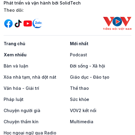
Phát triển và vận hành bởi SolidTech
Mạng xã hội
Theo dõi:
Trang chủ
Mới nhất
Xem nhiều
Podcast
Bàn và luận
Đời sống - Xã hội
Xóa nhà tạm, nhà dột nát
Giáo dục - Đào tạo
Văn hóa - Giải trí
Thể thao
Pháp luật
Sức khỏe
Chuyện người già
VOV2 kết nối
Chuyện thầm kín
Multimedia
Học ngoại ngữ qua Radio