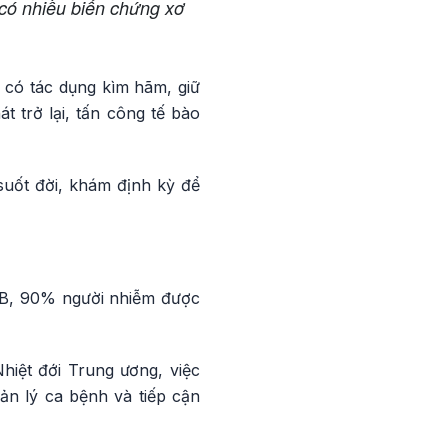
 có nhiều biến chứng xơ
 có tác dụng kìm hãm, giữ
t trở lại, tấn công tế bào
suốt đời, khám định kỳ để
?
n B, 90% người nhiễm được
iệt đới Trung ương, việc
uản lý ca bệnh và tiếp cận