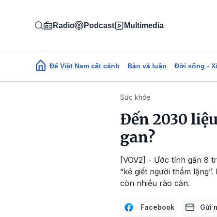
Nhảy đến nội dung
Radio
Podcast
Multimedia
Main navigation
Để Việt Nam cất cánh
Bàn và luận
Đời sống - X
Sức khỏe
Đến 2030 liệ
gan?
[VOV2] - Ước tính gần 8 t
“kẻ giết người thầm lặng”
còn nhiều rào cản.
Facebook
Gửi 