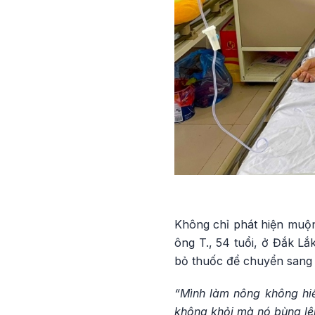
Không chỉ phát hiện muộn
ông T., 54 tuổi, ở Đắk Lắ
bỏ thuốc để chuyển sang d
“Mình làm nông không hiể
không khỏi mà nó bùng lê