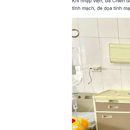
Khi nhập viện, bà Chiên đ
tĩnh mạch, đe dọa tính mạ