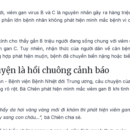
i, viêm gan virus B và C là nguyên nhân gây ra hàng triệ
à phần lớn bệnh nhân không phát hiện mình mắc bệnh vì 
 tính cho thấy gần 8 triệu người đang sống chung với viêm
êm gan C. Tuy nhiên, nhận thức của người dân về căn bệ
g hợp phát hiện muộn, bệnh đã chuyển biến nặng hoặc bi
yện là hồi chuông cảnh báo
n - Bệnh viện Bệnh Nhiệt đới Trung ương, câu chuyện của 
g rõ rệt. Bà Chiên phát hiện mình mắc viêm gan B khi tình
thấy da hơi vàng vàng mới đi khám thì phát hiện viêm gan
ây sang con cháu…”,
bà Chiên chia sẻ.