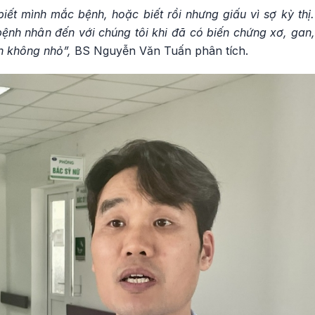
iết mình mắc bệnh, hoặc biết rồi nhưng giấu vì sợ kỳ thị. 
ệnh nhân đến với chúng tôi khi đã có biến chứng xơ, gan,
ản không nhỏ”,
BS Nguyễn Văn Tuấn phân tích.