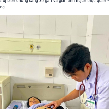
ã bị biến chứng sang xơ gan và giãn tĩnh mạch thực quản 
ng.