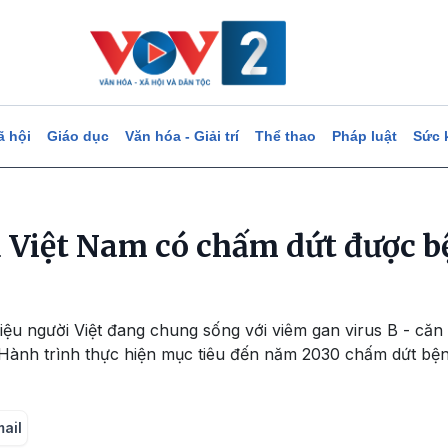
ã hội
Giáo dục
Văn hóa - Giải trí
Thể thao
Pháp luật
Sức 
u Việt Nam có chấm dứt được 
riệu người Việt đang chung sống với viêm gan virus B - c
. Hành trình thực hiện mục tiêu đến năm 2030 chấm dứt bệ
mail