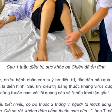
Sau 1 tuần điều trị, sức khỏe bà Chiên đã ổn định
, nhiều bệnh nhân còn tự ý bỏ điều trị, dẫn đến hậu quả
k là điển hình. Sau khi điều trị bằng thuốc kháng virus đượ
ùng thuốc nam với lời quảng cáo sẽ “chữa khỏi tận gốc”.
u biết nhiều, có bỏ thuốc 2 tháng vì người ta mách uống
n. Giờ sợ rồi, không dám uống thuốc nam nữa…”,
ông T. nó