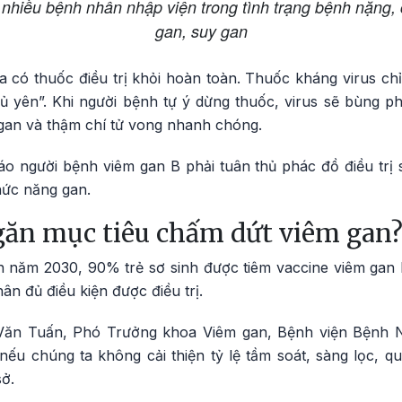
 nhiều bệnh nhân nhập viện trong tình trạng bệnh nặng,
gan, suy gan
 có thuốc điều trị khỏi hoàn toàn. Thuốc kháng virus chỉ
gủ yên”. Khi người bệnh tự ý dừng thuốc, virus sẽ bùng phá
 gan và thậm chí tử vong nhanh chóng.
o người bệnh viêm gan B phải tuân thủ phác đồ điều trị 
chức năng gan.
găn mục tiêu chấm dứt viêm gan
n năm 2030, 90% trẻ sơ sinh được tiêm vaccine viêm ga
n đủ điều kiện được điều trị.
n Tuấn, Phó Trưởng khoa Viêm gan, Bệnh viện Bệnh Nh
nếu chúng ta không cải thiện tỷ lệ tầm soát, sàng lọc, q
sở.