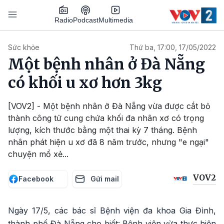
Nhảy đến nội dung
Podcast
Radio
Multimedia
Main navigation
Sức khỏe
Thứ ba, 17:00, 17/05/2022
Một bệnh nhân ở Đà Nẵng
có khối u xơ hơn 3kg
[VOV2] - Một bệnh nhân ở Đà Nẵng vừa được cắt bỏ
thành công tử cung chứa khối đa nhân xơ có trọng
lượng, kích thước bằng một thai kỳ 7 tháng. Bệnh
nhân phát hiện u xơ đã 8 năm trước, nhưng "e ngại"
chuyện mổ xẻ...
VOV2
Facebook
Gửi mail
Ngày 17/5, các bác sĩ Bệnh viện đa khoa Gia Đình,
thành phố Đà Nẵng cho biết: Bệnh viện vừa thực hiện