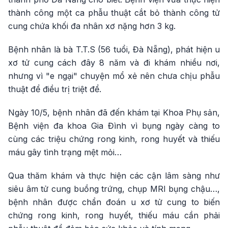
thành công một ca phẫu thuật cắt bỏ thành công tử
cung chứa khối đa nhân xơ nặng hơn 3 kg.
Bệnh nhân là bà T.T.S (56 tuổi, Đà Nẵng), phát hiện u
xơ tử cung cách đây 8 năm và đi khám nhiều nơi,
nhưng vì "e ngại" chuyện mổ xẻ nên chưa chịu phẫu
thuật để điều trị triệt để.
Ngày 10/5, bệnh nhân đã đến khám tại Khoa Phụ sản,
Bệnh viện đa khoa Gia Đình vì bụng ngày càng to
cùng các triệu chứng rong kinh, rong huyết và thiếu
máu gây tình trạng mệt mỏi…
Qua thăm khám và thực hiện các cận lâm sàng như
siêu âm tử cung buồng trứng, chụp MRI bụng chậu…,
bệnh nhân được chẩn đoán u xơ tử cung to biến
chứng rong kinh, rong huyết, thiếu máu cần phải