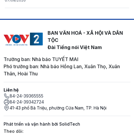
07/08/2026
BAN VĂN HOÁ - XÃ HỘI VÀ DÂN
TỘC
Đài Tiếng nói Việt Nam
Trưởng ban: Nhà báo TUYẾT MAI
Phó trưởng ban: Nhà báo Hồng Lan, Xuân Thọ, Xuân
Thân, Hoài Thu
Liên hệ
84-24-39365555
84-24-39342724
41-43 phố Bà Triệu, phường Cửa Nam, TP. Hà Nội
Phát triển và vận hành bởi SolidTech
Mạng xã hội
Theo dõi: