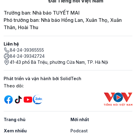
Đài Tiếng nói Việt Nam
Trưởng ban: Nhà báo TUYẾT MAI
Phó trưởng ban: Nhà báo Hồng Lan, Xuân Thọ, Xuân
Thân, Hoài Thu
Liên hệ
84-24-39365555
84-24-39342724
41-43 phố Bà Triệu, phường Cửa Nam, TP. Hà Nội
Phát triển và vận hành bởi SolidTech
Mạng xã hội
Theo dõi:
Trang chủ
Mới nhất
Xem nhiều
Podcast