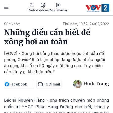
Nhảy đến nội dung
Podcast
Radio
Multimedia
Main navigation
Sức khỏe
Thứ năm, 19:52, 24/02/2022
Những điều cần biết để
xông hơi an toàn
[VOV2] - Xông hơi bằng thảo dược hoặc tinh dầu để
phòng Covid-19 là biện pháp đang được nhiều người
áp dụng khi số ca F0 ngày một tăng cao. Tuy nhiên
cần lưu ý gì khi thực hiện?
Đinh Trang
Facebook
Gửi mail
Bác sĩ Nguyễn Hằng - phụ trách chuyên môn phòng
chẩn trị YHCT Phúc Hưng Đường cho biết, trong y