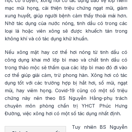
học cổ truyền, xông hơi có tác dụng bảo vệ lớp niêm
mạc mũi họng, cải thiện triệu chứng ngạt mũi, giảm
xung huyết, giúp người bệnh cảm thấy thoải mái hơn.
Nhờ tác dụng của nước nóng, tinh dầu có trong các
loại lá hoặc viên xông sẽ được khuếch tán trong
không khí và có tác dụng khử khuẩn.
Nếu xông mặt hay cơ thể hơi nóng từ tinh dầu có
công dụng khai mở lớp bì mao và chất tinh dầu có
trong thảo mộc sẽ thấm qua các lớp bì mao đó đi vào
cơ thể giúp giải cảm, trừ phong hàn. Xông hơi có tác
dụng tốt với các trường hợp bị hắt hơi, sổ mũi, ngạt
mũi, hay viêm họng. Covid-19 cũng có một số triệu
chứng này nên theo BS Nguyễn Hằng-phụ trách
chuyên môn phòng chẩn trị YHCT Phúc Hưng
Đường, việc xông hơi có một số tác dụng nhất định.
Tuy nhiên BS Nguyễn