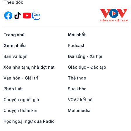
Mạng xã hội
Theo dõi:
Trang chủ
Mới nhất
Xem nhiều
Podcast
Bàn và luận
Đời sống - Xã hội
Xóa nhà tạm, nhà dột nát
Giáo dục - Đào tạo
Văn hóa - Giải trí
Thể thao
Pháp luật
Sức khỏe
Chuyện người già
VOV2 kết nối
Chuyện thầm kín
Multimedia
Học ngoại ngữ qua Radio