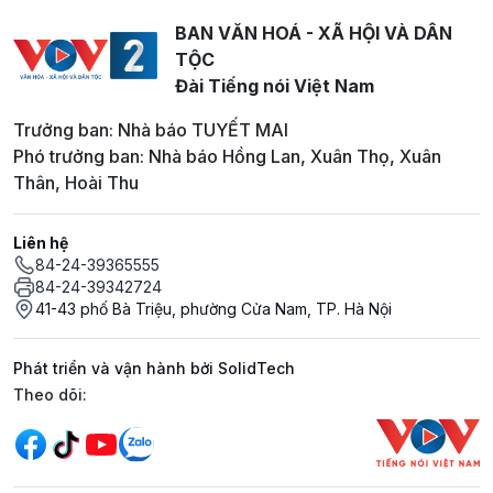
BAN VĂN HOÁ - XÃ HỘI VÀ DÂN
TỘC
Đài Tiếng nói Việt Nam
Trưởng ban: Nhà báo TUYẾT MAI
Phó trưởng ban: Nhà báo Hồng Lan, Xuân Thọ, Xuân
Thân, Hoài Thu
Liên hệ
84-24-39365555
84-24-39342724
41-43 phố Bà Triệu, phường Cửa Nam, TP. Hà Nội
Phát triển và vận hành bởi SolidTech
Mạng xã hội
Theo dõi: