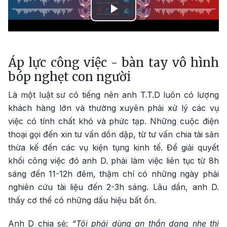
Play
Video
Áp lực công việc - bàn tay vô hình
bóp nghẹt con người
Là một luật sư có tiếng nên anh T.T.D luôn có lượng
khách hàng lớn và thường xuyên phải xử lý các vụ
việc có tính chất khó và phức tạp. Những cuộc điện
thoại gọi đến xin tư vấn dồn dập, từ tư vấn chia tài sản
thừa kế đến các vụ kiện tụng kinh tế. Để giải quyết
khối công việc đó anh D. phải làm việc liên tục từ 8h
sáng đến 11-12h đêm, thậm chí có những ngày phải
nghiên cứu tài liệu đến 2-3h sáng. Lâu dần, anh D.
thấy cơ thể có những dấu hiệu bất ổn.
Anh D chia sẻ:
“Tôi phải dùng an thần dạng nhẹ thì