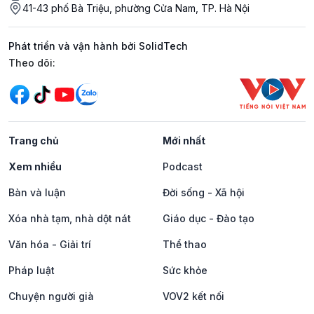
41-43 phố Bà Triệu, phường Cửa Nam, TP. Hà Nội
Phát triển và vận hành bởi SolidTech
Mạng xã hội
Theo dõi:
Trang chủ
Mới nhất
Xem nhiều
Podcast
Bàn và luận
Đời sống - Xã hội
Xóa nhà tạm, nhà dột nát
Giáo dục - Đào tạo
Văn hóa - Giải trí
Thể thao
Pháp luật
Sức khỏe
Chuyện người già
VOV2 kết nối