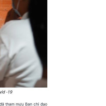
id -19
ố đã tham mưu Ban chỉ đạo