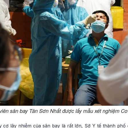
viên sân bay Tân Sơn Nhất được lấy mẫu xét nghiệm Cov
 cơ lây nhiễm của sân bay là rất lớn, Sở Y tế thành ph