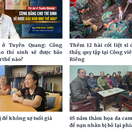
i ở Tuyên Quang: Công
Thêm 12 hài cốt liệt sĩ 
o thí sinh sẽ được bảo
thấy, quy tập tại Công vi
 thế nào?
Riêng
 để không sợ tuổi già
65 năm thảm họa da ca
để nạn nhân bị bỏ lại phí