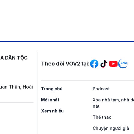
Mạng xã hội
VÀ DÂN TỘC
Theo dõi VOV2 tại:
uân Thân, Hoài
Trang chủ
Podcast
Mới nhất
Xóa nhà tạm, nhà d
nát
Xem nhiều
Thể thao
Chuyện người già