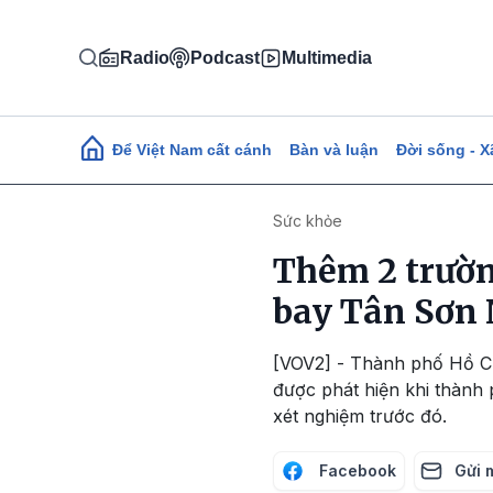
Nhảy đến nội dung
Radio
Podcast
Multimedia
Main navigation
Để Việt Nam cất cánh
Bàn và luận
Đời sống - X
Sức khỏe
Thêm 2 trườn
bay Tân Sơn
[VOV2] - Thành phố Hồ Ch
được phát hiện khi thành 
xét nghiệm trước đó.
Facebook
Gửi 