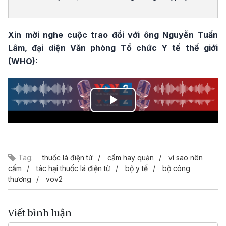
Xin mời nghe cuộc trao đổi với ông Nguyễn Tuấn
Lâm, đại diện Văn phòng Tổ chức Y tế thế giới
(WHO):
Play
Video
Tag:
thuốc lá điện tử
cấm hay quản
vì sao nên
cấm
tác hại thuốc lá điện tử
bộ y tế
bộ công
thương
vov2
Viết bình luận