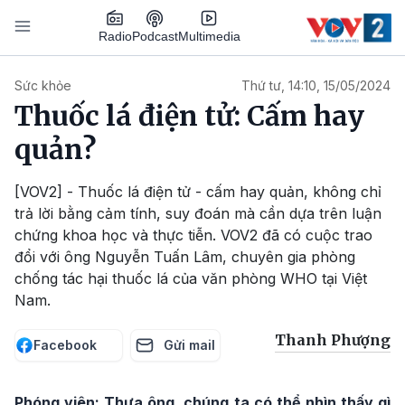
Nhảy đến nội dung
Podcast
Radio
Multimedia
Main navigation
Sức khỏe
Thứ tư, 14:10, 15/05/2024
Thuốc lá điện tử: Cấm hay
quản?
[VOV2] - Thuốc lá điện tử - cấm hay quản, không chỉ
trả lời bằng cảm tính, suy đoán mà cần dựa trên luận
chứng khoa học và thực tiễn. VOV2 đã có cuộc trao
đổi với ông Nguyễn Tuấn Lâm, chuyên gia phòng
chống tác hại thuốc lá của văn phòng WHO tại Việt
Nam.
Thanh Phượng
Facebook
Gửi mail
Phóng viên: Thưa ông, chúng ta có thể nhìn thấy gì