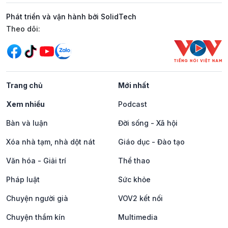
Phát triển và vận hành bởi SolidTech
Mạng xã hội
Theo dõi:
Trang chủ
Mới nhất
Xem nhiều
Podcast
Bàn và luận
Đời sống - Xã hội
Xóa nhà tạm, nhà dột nát
Giáo dục - Đào tạo
Văn hóa - Giải trí
Thể thao
Pháp luật
Sức khỏe
Chuyện người già
VOV2 kết nối
Chuyện thầm kín
Multimedia