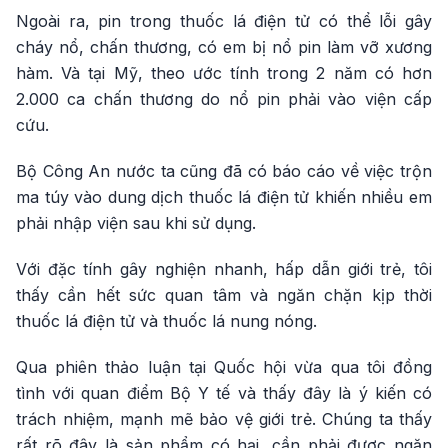
Ngoài ra, pin trong thuốc lá điện tử có thể lỗi gây
cháy nổ, chấn thương, có em bị nổ pin làm vỡ xương
hàm. Và tại Mỹ, theo ước tính trong 2 năm có hơn
2.000 ca chấn thương do nổ pin phải vào viện cấp
cứu.
Bộ Công An nước ta cũng đã có báo cáo về việc trộn
ma túy vào dung dịch thuốc lá điện tử khiến nhiều em
phải nhập viện sau khi sử dụng.
Với đặc tính gây nghiện nhanh, hấp dẫn giới trẻ, tôi
thấy cần hết sức quan tâm và ngăn chặn kịp thời
thuốc lá điện tử và thuốc lá nung nóng.
Qua phiên thảo luận tại Quốc hội vừa qua tôi đồng
tình với quan điểm Bộ Y tế và thấy đây là ý kiến có
trách nhiệm, mạnh mẽ bảo vệ giới trẻ. Chúng ta thấy
rất rõ đây là sản phẩm có hại, cần phải được ngăn