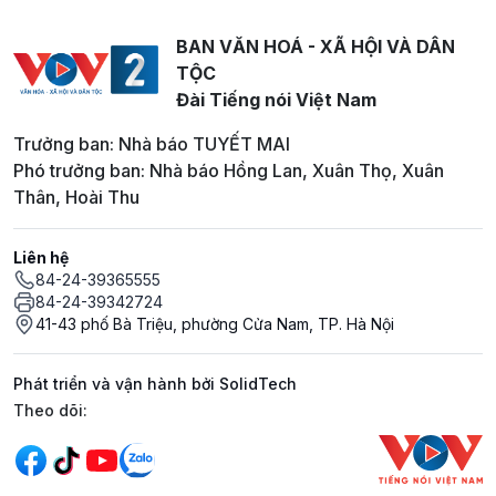
BAN VĂN HOÁ - XÃ HỘI VÀ DÂN
TỘC
Đài Tiếng nói Việt Nam
Trưởng ban: Nhà báo TUYẾT MAI
Phó trưởng ban: Nhà báo Hồng Lan, Xuân Thọ, Xuân
Thân, Hoài Thu
Liên hệ
84-24-39365555
84-24-39342724
41-43 phố Bà Triệu, phường Cửa Nam, TP. Hà Nội
Phát triển và vận hành bởi SolidTech
Mạng xã hội
Theo dõi: