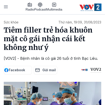
Nhảy đến nội dung
Podcast
Radio
Multimedia
Main navigation
Sức khỏe
Thứ năm, 19:09, 31/08/2023
Tiêm filler trẻ hóa khuôn
mặt cô gái nhận cái kết
không như ý
[VOV2] - Bệnh nhân là cô gái 26 tuổi ở tỉnh Bạc Liêu.
VOV2
Facebook
Gửi mail