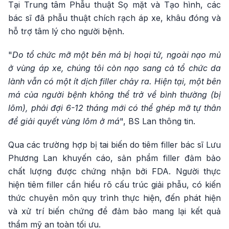
Tại Trung tâm Phẫu thuật Sọ mặt và Tạo hình, các
bác sĩ đã phẫu thuật chích rạch áp xe, khâu đóng và
hỗ trợ tâm lý cho người bệnh.
"
Do tổ chức mỡ một bên má bị hoại tử, ngoài nạo mủ
ở vùng áp xe, chúng tôi còn nạo sang cả tổ chức da
lành vẫn có một ít dịch filler chảy ra. Hiện tại, một bên
má của người bệnh không thể trở về bình thường (bị
lõm), phải đợi 6-12 tháng mới có thể ghép mỡ tự thân
để giải quyết vùng lõm ở má
", BS Lan thông tin.
Qua các trường hợp bị tai biến do tiêm filler bác sĩ Lưu
Phương Lan khuyến cáo, sản phẩm filler đảm bảo
chất lượng được chứng nhận bởi FDA. Người thực
hiện tiêm filler cần hiểu rõ cấu trúc giải phẫu, có kiến
thức chuyên môn quy trình thực hiện, đến phát hiện
và xử trí biến chứng để đảm bảo mang lại kết quả
thẩm mỹ an toàn tối ưu.