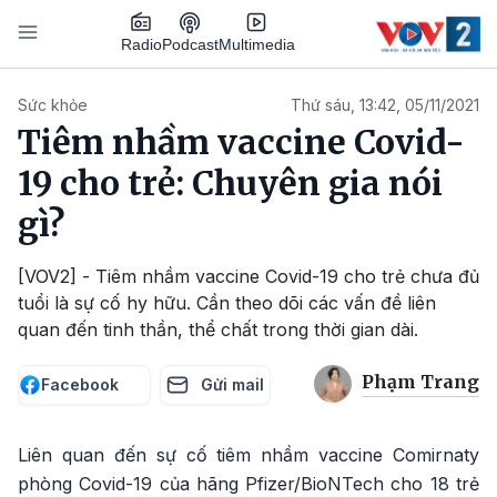
Nhảy đến nội dung
Podcast
Radio
Multimedia
Main navigation
Sức khỏe
Thứ sáu, 13:42, 05/11/2021
Tiêm nhầm vaccine Covid-
19 cho trẻ: Chuyên gia nói
gì?
[VOV2] - Tiêm nhầm vaccine Covid-19 cho trẻ chưa đủ
tuổi là sự cố hy hữu. Cần theo dõi các vấn đề liên
quan đến tinh thần, thể chất trong thời gian dài.
Phạm Trang
Facebook
Gửi mail
Liên quan đến sự cố tiêm nhầm vaccine Comirnaty
phòng Covid-19 của hãng Pfizer/BioNTech cho 18 trẻ