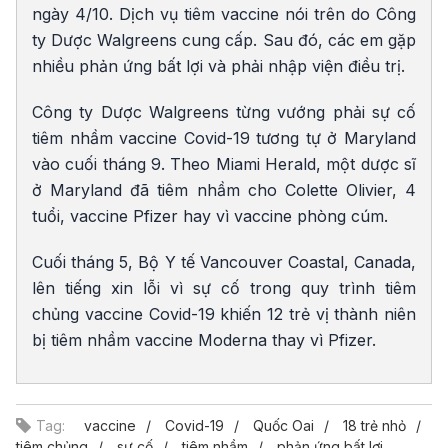
ngày 4/10. Dịch vụ tiêm vaccine nói trên do Công
ty Dược Walgreens cung cấp. Sau đó, các em gặp
nhiều phản ứng bất lợi và phải nhập viện điều trị.
Công ty Dược Walgreens từng vướng phải sự cố
tiêm nhầm vaccine Covid-19 tương tự ở Maryland
vào cuối tháng 9. Theo Miami Herald, một dược sĩ
ở Maryland đã tiêm nhầm cho Colette Olivier, 4
tuổi, vaccine Pfizer hay vì vaccine phòng cúm.
Cuối tháng 5, Bộ Y tế Vancouver Coastal, Canada,
lên tiếng xin lỗi vì sự cố trong quy trình tiêm
chủng vaccine Covid-19 khiến 12 trẻ vị thành niên
bị tiêm nhầm vaccine Moderna thay vì Pfizer.
Tag:
vaccine
Covid-19
Quốc Oai
18 trẻ nhỏ
tiêm chủng
sự cố
tiêm nhầm
phản ứng bất lợi