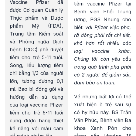
Vaccine Pfizer đã
tiêm vaccine Pfizer tại
được Cơ quan Quản lý
Bệnh viện Phổi Trung
Thực phẩm và Dược
ương, PGS Nhung cho
phẩm Mỹ (FDA),
biết:
với Pfizer việc pha,
Trung tâm Kiểm soát
rã đông phải rất chi tiết,
và Phòng ngừa Dịch
khó hơn rất nhiều các
bệnh (CDC) phê duyệt
loại vaccine khác.
tiêm cho trẻ 5-11 tuổi.
Chúng tôi còn yêu cầu
Song, liều lượng tiêm
trong quá trình pha phải
chỉ bằng 1/3 của người
có 2 người để giám sát,
lớn, tương đương 0,1
đảm bảo an toàn.
ml. Bao bì đóng gói và
Về những bất lợi có thể
hướng dẫn sử dụng
xuất hiện ở trẻ sau sự
của loại vaccine Pfizer
cố hy hữu này, BS Trần
tiêm cho trẻ 5-11 tuổi
Văn Phúc, Bệnh viện Đa
cũng được hãng thiết
khoa Xanh Pôn cho
kế riêng với màu cam