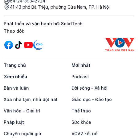
84-24-39342724
41-43 phố Bà Triệu, phường Cửa Nam, TP. Hà Nội
Phát triển và vận hành bởi SolidTech
Mạng xã hội
Theo dõi:
Trang chủ
Mới nhất
Xem nhiều
Podcast
Bàn và luận
Đời sống - Xã hội
Xóa nhà tạm, nhà dột nát
Giáo dục - Đào tạo
Văn hóa - Giải trí
Thể thao
Pháp luật
Sức khỏe
Chuyện người già
VOV2 kết nối