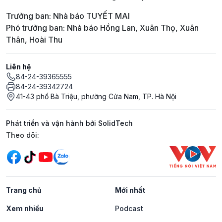
Trưởng ban: Nhà báo TUYẾT MAI
Phó trưởng ban: Nhà báo Hồng Lan, Xuân Thọ, Xuân
Thân, Hoài Thu
Liên hệ
84-24-39365555
84-24-39342724
41-43 phố Bà Triệu, phường Cửa Nam, TP. Hà Nội
Phát triển và vận hành bởi SolidTech
Mạng xã hội
Theo dõi:
Trang chủ
Mới nhất
Xem nhiều
Podcast