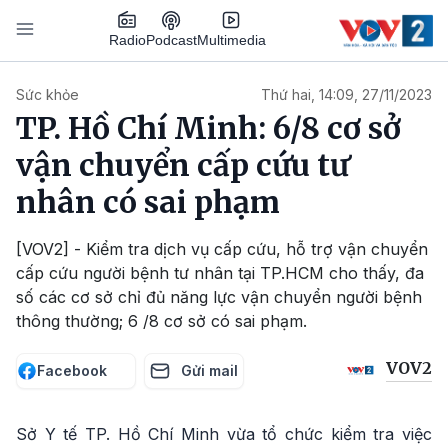
Nhảy đến nội dung
Podcast
Radio
Multimedia
Main navigation
Sức khỏe
Thứ hai, 14:09, 27/11/2023
TP. Hồ Chí Minh: 6/8 cơ sở
vận chuyển cấp cứu tư
nhân có sai phạm
[VOV2] - Kiểm tra dịch vụ cấp cứu, hỗ trợ vận chuyển
cấp cứu người bệnh tư nhân tại TP.HCM cho thấy, đa
số các cơ sở chỉ đủ năng lực vận chuyển người bệnh
thông thường; 6 /8 cơ sở có sai phạm.
VOV2
Facebook
Gửi mail
Sở Y tế TP. Hồ Chí Minh vừa tổ chức kiểm tra việc