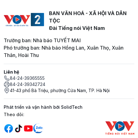
BAN VĂN HOÁ - XÃ HỘI VÀ DÂN
TỘC
Đài Tiếng nói Việt Nam
Trưởng ban: Nhà báo TUYẾT MAI
Phó trưởng ban: Nhà báo Hồng Lan, Xuân Thọ, Xuân
Thân, Hoài Thu
Liên hệ
84-24-39365555
84-24-39342724
41-43 phố Bà Triệu, phường Cửa Nam, TP. Hà Nội
Phát triển và vận hành bởi SolidTech
Mạng xã hội
Theo dõi: