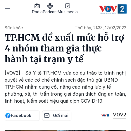
Nhảy đến nội dung
Podcast
Radio
Multimedia
Main navigation
Sức khỏe
Thứ bảy, 21:33, 12/02/2022
TP.HCM đề xuất mức hỗ trợ
4 nhóm tham gia thực
hành tại trạm y tế
[VOV2] - Sở Y tế TP.HCM vừa có dự thảo tờ trình nghị
quyết về các cơ chế chính sách đặc thù gửi UBND
TP.HCM nhằm củng cố, nâng cao năng lực y tế
phường, xã, thị trấn trong giai đoạn thích ứng an toàn,
linh hoạt, kiểm soát hiệu quả dịch COVID-19.
VOV2
Facebook
Gửi mail