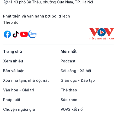
41-43 phố Bà Triệu, phường Cửa Nam, TP. Hà Nội
Phát triển và vận hành bởi SolidTech
Mạng xã hội
Theo dõi:
Trang chủ
Mới nhất
Xem nhiều
Podcast
Bàn và luận
Đời sống - Xã hội
Xóa nhà tạm, nhà dột nát
Giáo dục - Đào tạo
Văn hóa - Giải trí
Thể thao
Pháp luật
Sức khỏe
Chuyện người già
VOV2 kết nối