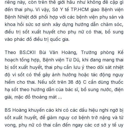
riêng này, còn trên thế giới hầu như không đề cập gì
đến thai phụ. Vì vậy, Sở Y tế TP.HCM giao Bệnh viện
Bệnh Nhiệt đới phối hợp với các bệnh viện phụ sản và
khoa hồi sức sơ sinh xây dựng hướng dẫn chăm sóc,
điều trị sốt xuất huyết cho phụ nữ có thai, bổ sung
vào phác đồ điều trị quốc gia.
Theo BS.CKII Bùi Văn Hoàng, Trưởng phòng Kế
hoạch tổng hợp, Bệnh viện Từ Dũ, khi đang mang thai
bị sốt xuất huyết, thai phụ cần lưu ý theo dõi sát nhiệt
độ vì sốt có thể gây ảnh hưởng hoặc tác động nguy
hiểm cho thai. Nếu sốt trên 38 độ C cần dùng thuốc
hạ sốt theo hướng dẫn của bác sĩ, bổ sung nước, điện
giải, mặc đồ thoáng mát …
BS Hoàng khuyến cáo khi có các dấu hiệu nghi ngờ bị
sốt xuất huyết, để giảm nguy cơ bệnh trở nặng và tử
vong, phụ nữ có thai cần đến ngay các cơ sở y tế uy