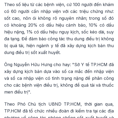
Theo số liệu từ các bệnh viện, cứ 100 người đến khám
có 60 người cần nhập viện với các triệu chứng như:
sốt cao, nôn ói không rõ nguyên nhân; trong số đó
có khoảng 20% có dấu hiệu cảnh bảo, 10% có dấu
hiệu nặng, 1% có dấu hiệu nguy kịch, sốc kéo dài, suy
đa tạng. Để đảm bảo công tác thu dung điều trị không
bị quá tải, hiện ngành y tế đã xây dựng kịch bản thu
dung điều trị sốt xuất huyết.
Ông Nguyễn Hữu Hưng cho hay: "Sở Y tế TP.HCM đã
xây dựng kịch bản dựa vào số ca mắc đến nhập viện
và số ca nhập viện có tình trạng nặng để phân công
cho các bệnh viện điều trị, không để quá tải và thuốc
men điều trị".
Theo Phó Chủ tịch UBND TP.HCM, thời gian qua,
TP.HCM đã tổ chức nhiều đoàn đi kiểm tra tại các địa
phương về công tác phòng chống sốt xuất huyết và