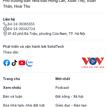
Phó trưởng ban: Nhà báo Hồng Lan, Xuân Thọ, Xuân
Thân, Hoài Thu
Liên hệ
84-24-39365555
84-24-39342724
41-43 phố Bà Triệu, phường Cửa Nam, TP. Hà Nội
Phát triển và vận hành bởi SolidTech
Mạng xã hội
Theo dõi:
Trang chủ
Mới nhất
Xem nhiều
Podcast
Bàn và luận
Đời sống - Xã hội
Xóa nhà tạm, nhà dột nát
Giáo dục - Đào tạo