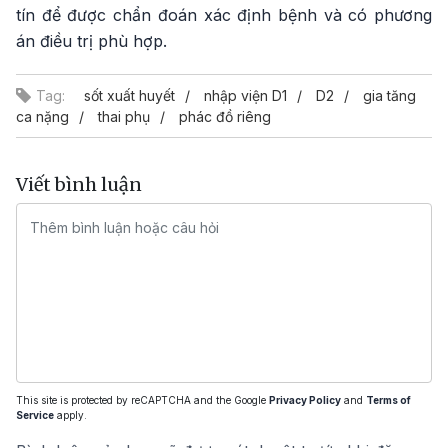
tín để được chẩn đoán xác định bệnh và có phương
án điều trị phù hợp.
Tag:
sốt xuất huyết
nhập viện D1
D2
gia tăng
ca nặng
thai phụ
phác đồ riêng
Viết bình luận
This site is protected by reCAPTCHA and the Google
Privacy Policy
and
Terms of
Service
apply.