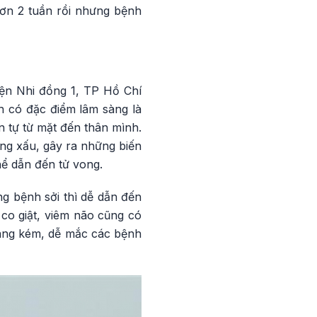
hơn 2 tuần rồi nhưng bệnh
ện Nhi đồng 1, TP Hồ Chí
nh có đặc điểm lâm sàng là
n tự từ mặt đến thân mình.
ớng xấu, gây ra những biến
thể dẫn đến tử vong.
g bệnh sởi thì dễ dẫn đến
co giật, viêm não cũng có
kháng kém, dễ mắc các bệnh