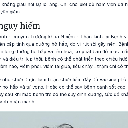
hông giấu nổi sự lo lắng. Chị cho biết dù nằm viện đã 
uyên giảm.
 nguy hiểm
h - nguyên Trưởng khoa Nhiễm - Thần kinh tại Bệnh vi
yền cấp tính qua đường hô hấp, do vi rút sởi gây nên. Bệ
êm long đường hô hấp và tiêu hoá, có phát ban đỏ mọc tuầ
và điều trị kịp thời, bệnh có thể phát triển theo chiều hư
m não, viêm phổi, viêm tai giữa, tiêu chảy... thậm chí có 
ẻ nhỏ chưa được tiêm hoặc chưa tiêm đầy đủ vaccine phòn
y hô hấp và tử vong. Hoặc có thể gây bệnh cảnh sốt cao, 
 lụy sau khi mắc bệnh trẻ có thể suy dinh dưỡng, sức đề 
hanh nhấn mạnh