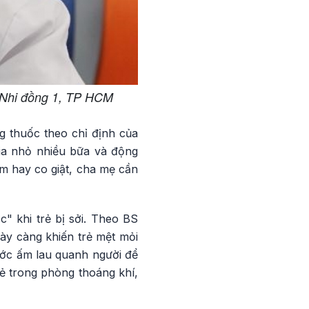
 Nhi đồng 1, TP HCM
ng thuốc theo chỉ định của
ia nhỏ nhiều bữa và động
lõm hay co giật, cha mẹ cần
" khi trẻ bị sởi. Theo BS
ày càng khiến trẻ mệt mỏi
ước ấm lau quanh người để
rẻ trong phòng thoáng khí,