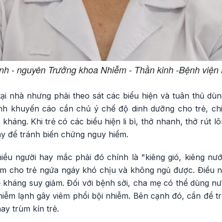
h - nguyên Trưởng khoa Nhiễm - Thần kinh -Bệnh viện
tại nhà nhưng phải theo sát các biểu hiện và tuân thủ dù
anh khuyến cáo cần chú ý chế độ dinh dưỡng cho trẻ, ch
 kháng. Khi trẻ có các biểu hiện li bì, thở nhanh, thở rút 
ay để tránh biến chứng nguy hiểm.
ều người hay mắc phải đó chính là "kiêng gió, kiêng nước
àm cho trẻ ngứa ngáy khó chịu và không ngủ được. Điều n
 kháng suy giảm. Đối với bệnh sởi, cha mẹ có thể dùng n
 nhiễm lạnh gây viêm phổi bội nhiễm. Bên cạnh đó, cần để t
y trùm kín trẻ.