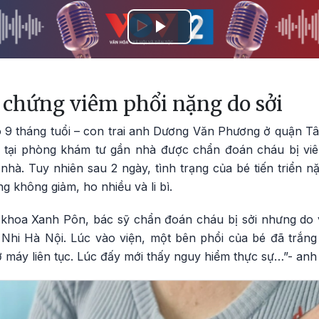
Play
Video
 chứng viêm phổi nặng do sởi
 9 tháng tuổi – con trai anh Dương Văn Phương ở quận Tâ
 tại phòng khám tư gần nhà được chẩn đoán cháu bị viê
nhà. Tuy nhiên sau 2 ngày, tình trạng của bé tiến triển n
g không giảm, ho nhiều và li bì.
khoa Xanh Pôn, bác sỹ chẩn đoán cháu bị sởi nhưng do 
Nhi Hà Nội. Lúc vào viện, một bên phổi của bé đã trắng
ở máy liên tục. Lúc đấy mới thấy nguy hiểm thực sự…”- anh