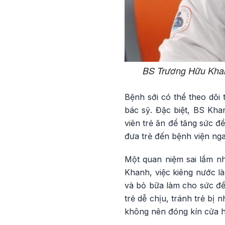
BS Trương Hữu Khan
Bệnh sởi có thể theo dõi 
bác sỹ. Đặc biệt, BS Kh
viên trẻ ăn để tăng sức đề
đưa trẻ đến bệnh viện ng
Một quan niệm sai lầm nhi
Khanh, việc kiêng nước l
và bỏ bữa làm cho sức đề
trẻ dễ chịu, tránh trẻ bị
không nên đóng kín cửa ha