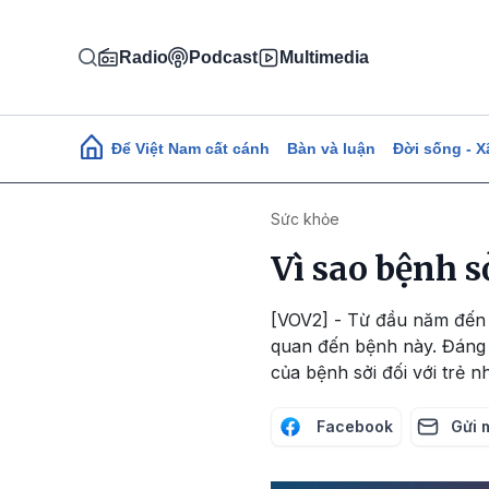
Nhảy đến nội dung
Radio
Podcast
Multimedia
Main navigation
Để Việt Nam cất cánh
Bàn và luận
Đời sống - X
Sức khỏe
Vì sao bệnh 
[VOV2] - Từ đầu năm đến n
quan đến bệnh này. Đáng 
của bệnh sởi đối với trẻ n
Facebook
Gửi 