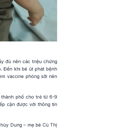
ầy đủ nên các triệu chứng
. Đến khi bé út phát bệnh
iêm vaccine phòng sởi nên
a thành phố cho trẻ từ 6-9
ếp cận được với thông tin
 Thùy Dung – mẹ bé Cù Thị