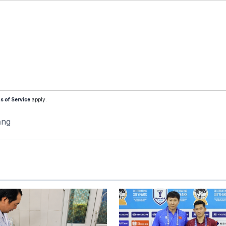
s of Service
apply.
ăng