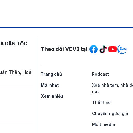
Mạng xã hội
VÀ DÂN TỘC
Theo dõi VOV2 tại:
uân Thân, Hoài
Trang chủ
Podcast
Mới nhất
Xóa nhà tạm, nhà d
nát
Xem nhiều
Thể thao
Chuyện người già
Multimedia