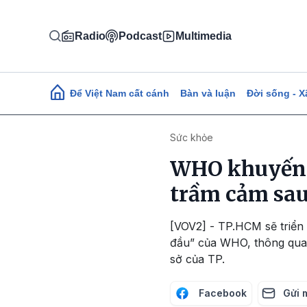
Nhảy đến nội dung
Radio
Podcast
Multimedia
Main navigation
Để Việt Nam cất cánh
Bàn và luận
Đời sống - X
Sức khỏe
WHO khuyến c
trầm cảm sau
[VOV2] - TP.HCM sẽ triển 
đầu” của WHO, thông qua 
sở của TP.
Facebook
Gửi 