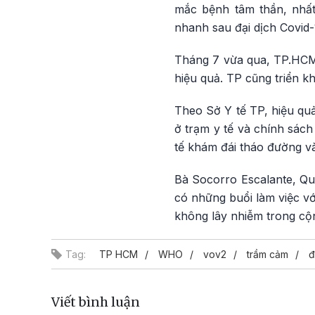
mắc bệnh tâm thần, nhất
nhanh sau đại dịch Covid-
Tháng 7 vừa qua, TP.HCM 
hiệu quả. TP cũng triển k
Theo Sở Y tế TP, hiệu qu
ở trạm y tế và chính sách
tế khám đái tháo đường v
Bà Socorro Escalante, Q
có những buổi làm việc vớ
không lây nhiễm trong cộ
Tag:
TP HCM
WHO
vov2
trầm cảm
đ
Viết bình luận