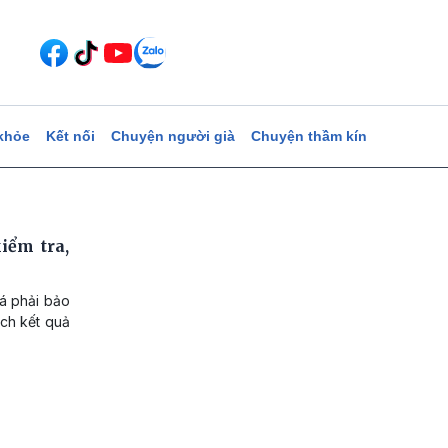
khỏe
Kết nối
Chuyện người già
Chuyện thầm kín
iểm tra,
iá phải bảo
ệch kết quả