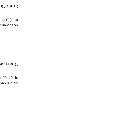
ứng dụng
mại điện tử
n của doanh
tạo trong
đổi số, trí
nhân lực có