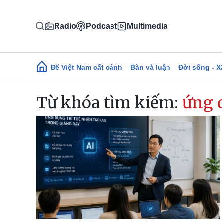
Nhảy đến nội dung
Radio
Podcast
Multimedia
Main navigation
Để Việt Nam cất cánh
Bàn và luận
Đời sống - X
Từ khóa tìm kiếm:
ứng 