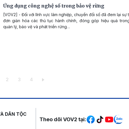
Ứng dụng công nghệ số trong bảo vệ rừng
[VOV2] - Đối với lĩnh vực lâm nghiệp, chuyển đổi số đã đem lại sự 
đơn giản hóa các thủ tục hành chính, đóng góp hiệu quả tron
quản lý, bảo vệ và phát triển rừng…
ang hiện thời
Trang
Trang
Trang
2
3
4
Mạng xã hội
VÀ DÂN TỘC
Theo dõi VOV2 tại: