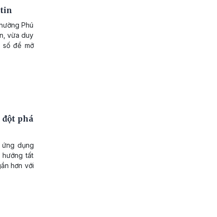
tin
phường Phú
an, vừa duy
ệ số để mở
 đột phá
c ứng dụng
 hướng tất
gần hơn với