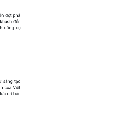
ển đột phá
u khách đến
nh công cụ
ự sáng tạo
ản của Việt
lực cơ bản