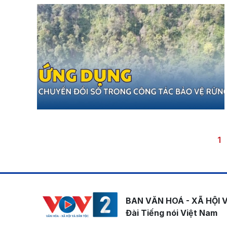
Pagination
Tr
1
BAN VĂN HOÁ - XÃ HỘI 
Đài Tiếng nói Việt Nam