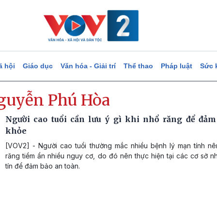
ã hội
Giáo dục
Văn hóa - Giải trí
Thể thao
Pháp luật
Sức 
guyễn Phú Hòa
Người cao tuổi cần lưu ý gì khi nhổ răng để đảm
khỏe
[VOV2] - Người cao tuổi thường mắc nhiều bệnh lý mạn tính nê
răng tiềm ẩn nhiều nguy cơ, do đó nên thực hiện tại các cơ sở 
tín để đảm bảo an toàn.