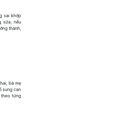
g sai khớp
g sữa, nếu
ưởng thành,
hai, bà mẹ
ổ sung can
 theo từng