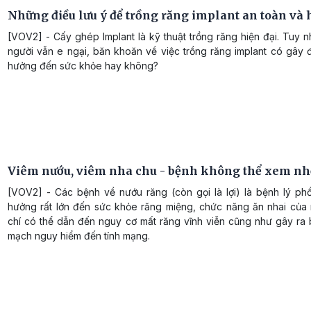
Những điều lưu ý để trồng răng implant an toàn và 
[VOV2] - Cấy ghép Implant là kỹ thuật trồng răng hiện đại. Tuy n
người vẫn e ngại, băn khoăn về việc trồng răng implant có gây 
hưởng đến sức khỏe hay không?
Viêm nướu, viêm nha chu - bệnh không thể xem nh
[VOV2] - Các bệnh về nướu răng (còn gọi là lợi) là bệnh lý phổ
hưởng rất lớn đến sức khỏe răng miệng, chức năng ăn nhai của 
chí có thể dẫn đến nguy cơ mất răng vĩnh viễn cũng như gây ra 
mạch nguy hiểm đến tính mạng.