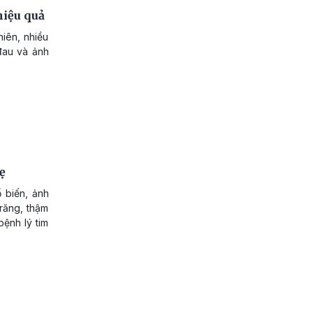
hiệu quả
hiên, nhiều
đau và ảnh
ẹ
 biến, ảnh
răng, thậm
bệnh lý tim