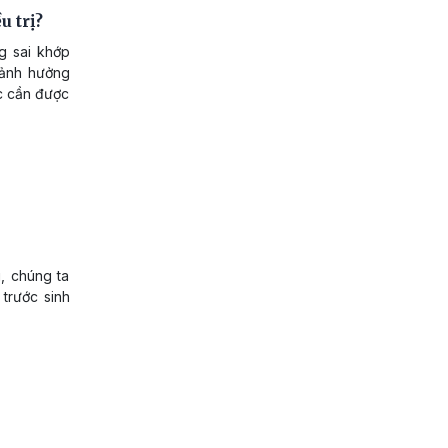
 trị?
g sai khớp
y ảnh hưởng
c cần được
, chúng ta
 trước sinh