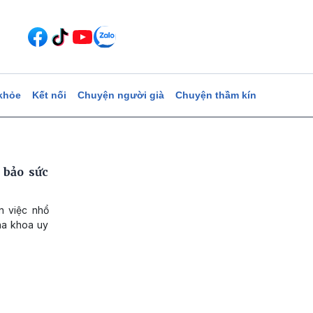
khỏe
Kết nối
Chuyện người già
Chuyện thầm kín
 bảo sức
n việc nhổ
nha khoa uy