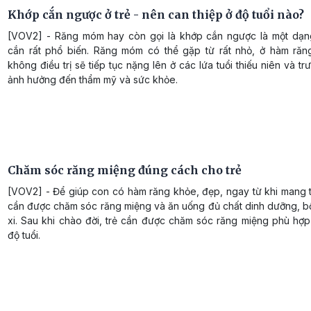
Khớp cắn ngược ở trẻ - nên can thiệp ở độ tuổi nào?
[VOV2] - Răng móm hay còn gọi là khớp cắn ngược là một dạn
cắn rất phổ biến. Răng móm có thể gặp từ rất nhỏ, ở hàm răn
không điều trị sẽ tiếp tục nặng lên ở các lứa tuổi thiếu niên và tr
ảnh hưởng đến thẩm mỹ và sức khỏe.
Chăm sóc răng miệng đúng cách cho trẻ
[VOV2] - Để giúp con có hàm răng khỏe, đẹp, ngay từ khi mang t
cần được chăm sóc răng miệng và ăn uống đủ chất dinh dưỡng, b
xi. Sau khi chào đời, trẻ cần được chăm sóc răng miệng phù hợp
độ tuổi.