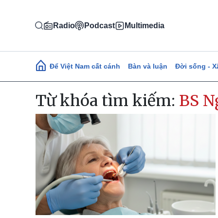
Nhảy đến nội dung
Radio
Podcast
Multimedia
Main navigation
Để Việt Nam cất cánh
Bàn và luận
Đời sống - X
Từ khóa tìm kiếm:
BS N