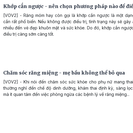
Khớp cắn ngược - nên chọn phương pháp nào để điều
[VOV2] - Răng móm hay còn gọi là khớp cắn ngược là một dạn
cắn rất phổ biến. Nếu không được điều trị, tình trạng này sẽ gâ
nhiều đến vẻ đẹp khuôn mặt và sức khỏe. Do đó, khớp cắn ngượ
điều trị càng sớm càng tốt.
Chăm sóc răng miệng - mẹ bầu không thể bỏ qua
[VOV2] - Khi nói đến chăm sóc sức khỏe cho phụ nữ mang thai
thường nghĩ đến chế độ dinh dưỡng, khám thai định kỳ, sàng lọc
mà ít quan tâm đến việc phòng ngừa các bệnh lý về răng miệng...