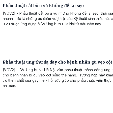
Phẫu thuật cắt bỏ u vú không để lại sẹo
[VOV2] - Phẫu thuật cắt bỏ u vú nhưng không để lại sẹo, thời gi
nhanh – đó là những ưu điểm vượt trội của Kỹ thuật sinh thiết, hút
u vú được ứng dụng ở BV Ung bướu Hà Nội từ đầu năm nay.
Phẫu thuật ung thư dạ dày cho bệnh nhân gù vẹo cột
[VOV2] - BV Ung bướu Hà Nội vừa phẫu thuật thành công ung 
cho bệnh nhân bị gù vẹo cột sống thể nặng. Trường hợp này khẳn
trò then chốt của gây mê - hồi sức giúp cho phẫu thuật viên thực
an toàn.