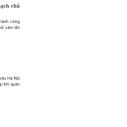
mạch chủ
thành công
hối xâm lấn
ướu Hà Nội
ép khí quản