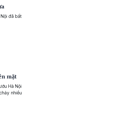
ừa
 Nội đã bất
ên mặt
bướu Hà Nội
 chảy nhiều