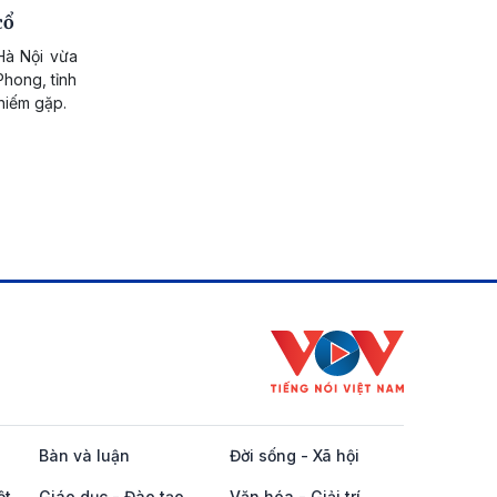
cổ
Hà Nội vừa
hong, tỉnh
hiếm gặp.
Bàn và luận
Đời sống - Xã hội
ột
Giáo dục - Đào tạo
Văn hóa - Giải trí