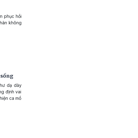
an phục hồi
 chân không
 sống
thư dạ dày
g định vai
 hiện ca mổ