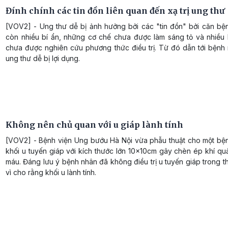
Đính chính các tin đồn liên quan đến xạ trị ung thư
[VOV2] - Ung thư dễ bị ảnh hưởng bởi các "tin đồn" bởi căn bệ
còn nhiều bí ẩn, những cơ chế chưa được làm sáng tỏ và nhiều
chưa được nghiên cứu phương thức điều trị. Từ đó dẫn tới bệnh
ung thư dễ bị lợi dụng.
Không nên chủ quan với u giáp lành tính
[VOV2] - Bệnh viện Ung bướu Hà Nội vừa phẫu thuật cho một bệ
khối u tuyến giáp với kích thước lớn 10x10cm gây chèn ép khí qu
máu. Đáng lưu ý bệnh nhân đã không điều trị u tuyến giáp trong th
vì cho rằng khối u lành tính.