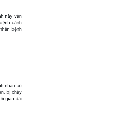
nh này vẫn
 bệnh cảnh
 nhân bệnh
nh nhân có
ản, bị chảy
ời gian dài