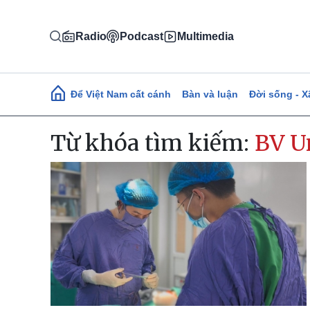
Nhảy đến nội dung
Radio
Podcast
Multimedia
Main navigation
Để Việt Nam cất cánh
Bàn và luận
Đời sống - X
Từ khóa tìm kiếm:
BV U