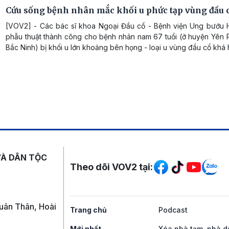
Cứu sống bệnh nhân mắc khối u phức tạp vùng đầu 
[VOV2] - Các bác sĩ khoa Ngoại Đầu cổ - Bệnh viện Ung bướu 
phẫu thuật thành công cho bệnh nhân nam 67 tuổi (ở huyện Yên P
Bắc Ninh) bị khối u lớn khoảng bên họng - loại u vùng đầu cổ khá 
Mạng xã hội
VÀ DÂN TỘC
Theo dõi VOV2 tại:
uân Thân, Hoài
Trang chủ
Podcast
Mới nhất
Xóa nhà tạm, nhà d