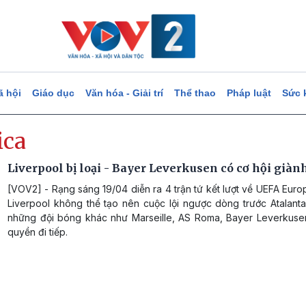
ã hội
Giáo dục
Văn hóa - Giải trí
Thể thao
Pháp luật
Sức 
ica
Liverpool bị loại - Bayer Leverkusen có cơ hội giành
[VOV2] - Rạng sáng 19/04 diễn ra 4 trận tứ kết lượt về UEFA Eur
Liverpool không thể tạo nên cuộc lội ngược dòng trước Atalanta
những đội bóng khác như Marseille, AS Roma, Bayer Leverkuse
quyền đi tiếp.