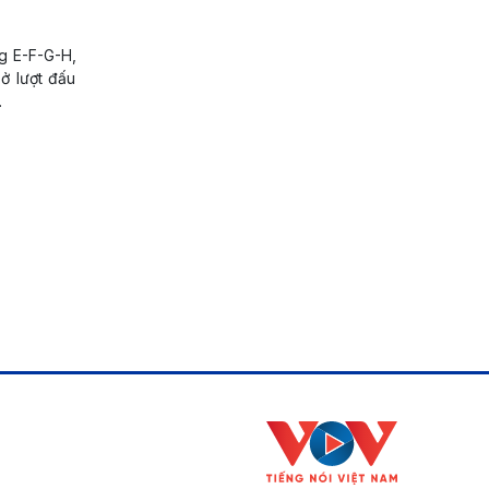
ng E-F-G-H,
ở lượt đấu
.