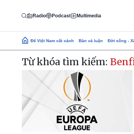
Nhảy đến nội dung
Radio
Podcast
Multimedia
Main navigation
Để Việt Nam cất cánh
Bàn và luận
Đời sống - X
Từ khóa tìm kiếm:
Benf