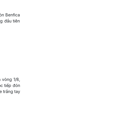
òn Benfica
g đầu tiên
a vòng 1/8,
c tiếp đón
e trắng tay