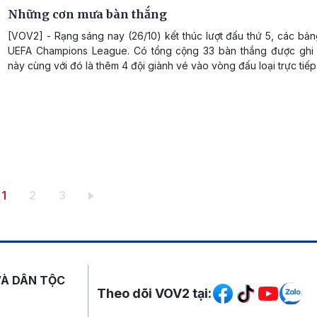
Những cơn mưa bàn thắng
[VOV2] - Rạng sáng nay (26/10) kết thúc lượt đấu thứ 5, các bả
UEFA Champions League. Có tổng cộng 33 bàn thắng được ghi 
này cùng với đó là thêm 4 đội giành vé vào vòng đấu loại trực tiếp
Trang hiện thời
Trang
Trang
1
2
3
Mạng xã hội
VÀ DÂN TỘC
Theo dõi VOV2 tại: