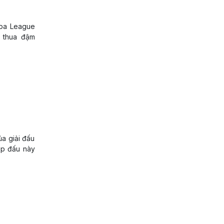
opa League
l thua đậm
ủa giải đấu
ặp đấu này