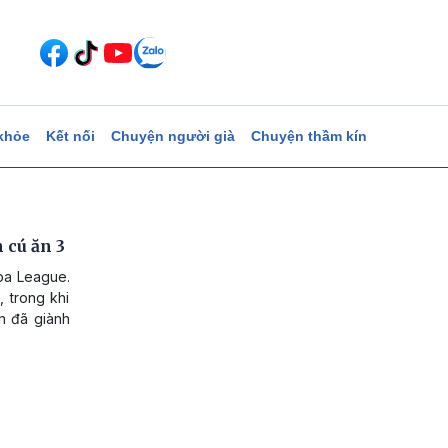
khỏe
Kết nối
Chuyện người già
Chuyện thầm kín
 cú ăn 3
opa League.
, trong khi
n đã giành