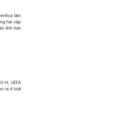
enfica làm
ng hai cặp
ản lĩnh hơn
F-G-H, UEFA
 ra ở lượt